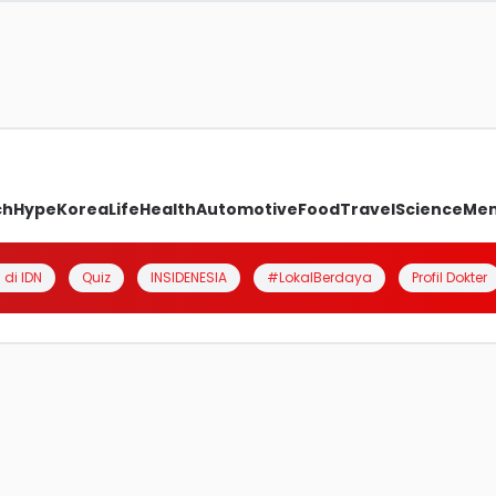
ch
Hype
Korea
Life
Health
Automotive
Food
Travel
Science
Me
 di IDN
Quiz
INSIDENESIA
#LokalBerdaya
Profil Dokter