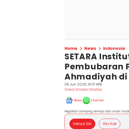
Home
News
Indonesia
SETARA Instit
Pembubaran 
Ahmadiyah di
06 Jun 2026, 19:01 WIB
Shera Amalia Ghaitsa
News
Channel
Kegiatan camping remaja dan anak-anak 
Intinya Sih
Gini Kak