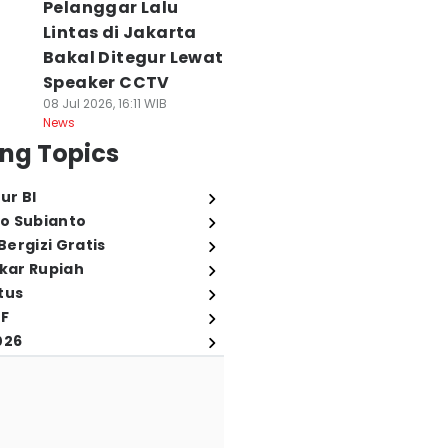
Pelanggar Lalu
Lintas di Jakarta
Bakal Ditegur Lewat
Speaker CCTV
08 Jul 2026, 16:11 WIB
News
ng Topics
ur BI
o Subianto
ergizi Gratis
ukar Rupiah
tus
FF
026