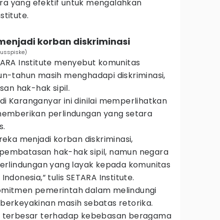
ara yang efektif untuk mengalahkan
stitute.
menjadi korban diskriminasi
kusspiske)
ARA Institute menyebut komunitas
n-tahun masih menghadapi diskriminasi,
an hak-hak sipil.
Karanganyar ini dinilai memperlihatkan
emberikan perlindungan yang setara
s.
eka menjadi korban diskriminasi,
n pembatasan hak-hak sipil, namun negara
erlindungan yang layak kepada komunitas
donesia,” tulis SETARA Institute.
 komitmen pemerintah dalam melindungi
erkeyakinan masih sebatas retorika.
 terbesar terhadap kebebasan beragama