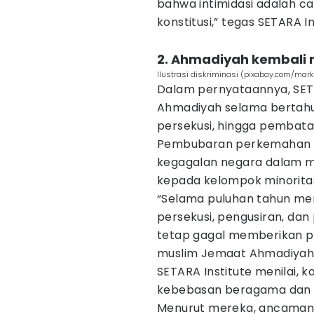
bahwa intimidasi adalah c
konstitusi,” tegas SETARA In
2. Ahmadiyah kembali 
Ilustrasi diskriminasi (pixabay.com/mar
Dalam pernyataannya, SET
Ahmadiyah selama bertahu
persekusi, hingga pembatas
Pembubaran perkemahan di 
kegagalan negara dalam m
kepada kelompok minorita
“Selama puluhan tahun mer
persekusi, pengusiran, da
tetap gagal memberikan p
muslim Jemaat Ahmadiyah In
SETARA Institute menilai,
kebebasan beragama dan b
Menurut mereka, ancaman