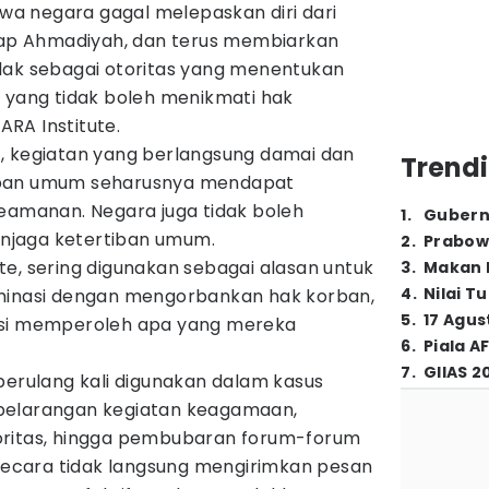
ahwa negara gagal melepaskan diri dari
adap Ahmadiyah, dan terus membiarkan
dak sebagai otoritas yang menentukan
a yang tidak boleh menikmati hak
TARA Institute.
, kegiatan yang berlangsung damai dan
Trendi
iban umum seharusnya mendapat
keamanan. Negara juga tidak boleh
1
.
Gubern
menjaga ketertiban umum.
2
.
Prabow
tute, sering digunakan sebagai alasan untuk
3
.
Makan B
4
.
Nilai T
iminasi dengan mengorbankan hak korban,
5
.
17 Agus
asi memperoleh apa yang mereka
6
.
Piala A
7
.
GIIAS 2
berulang kali digunakan dalam kasus
pelarangan kegiatan keagamaan,
oritas, hingga pembubaran forum-forum
 secara tidak langsung mengirimkan pesan