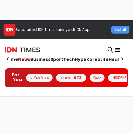
Baca artikel
IDN Times
lainnya di IDN App
Install
Home
News
Business
Sport
Tech
Hype
Korea
Life
Health
Aut
For
# Yuk Vote
Iklanin di IDN
Quiz
INSIDENESIA
You