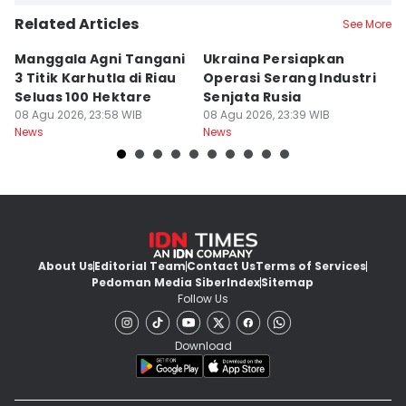
Related Articles
See More
Manggala Agni Tangani
Ukraina Persiapkan
P
3 Titik Karhutla di Riau
Operasi Serang Industri
A
Seluas 100 Hektare
Senjata Rusia
J
08 Agu 2026, 23:58 WIB
08 Agu 2026, 23:39 WIB
08
News
News
Ne
About Us
Editorial Team
Contact Us
Terms of Services
Pedoman Media Siber
Index
Sitemap
Follow Us
Download