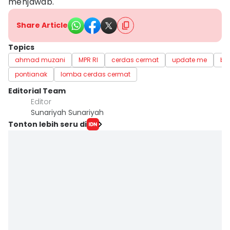
menjawab.
Share Article
Topics
ahmad muzani
MPR RI
cerdas cermat
update me
ber
pontianak
lomba cerdas cermat
Editorial Team
Editor
Sunariyah Sunariyah
Tonton lebih seru di