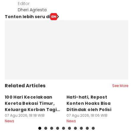
Editor
Dheri Agriesta
Tonton lebih seru di
Related Articles
See More
100 Hari Kecelakaan
Hati-hati, Repost
Po
Kereta Bekasi Timur,
Konten Hoaks Bisa
M
Keluarga Korban Tagih
Ditindak oleh Polisi
D
Transparansi
07 Agu 2026, 18:18 WIB
07 Agu 2026, 18:06 WIB
A
07
News
News
Ne