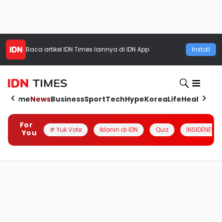
Baca artikel
IDN Times
lainnya di IDN App
Install
Home
News
Business
Sport
Tech
Hype
Korea
Life
Health
Aut
For
# Yuk Vote
Iklanin di IDN
Quiz
INSIDENESIA
You