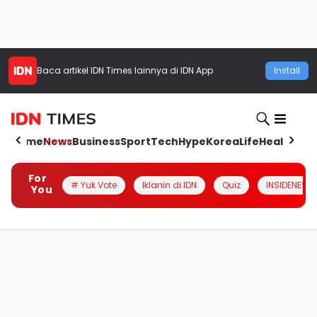
Baca artikel
IDN Times
lainnya di IDN App
Install
Home
News
Business
Sport
Tech
Hype
Korea
Life
Health
Aut
For
# Yuk Vote
Iklanin di IDN
Quiz
INSIDENESIA
You