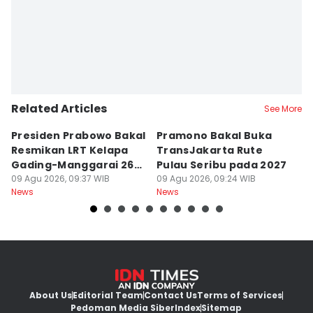
Ridho Fauzan
Related Articles
See More
Presiden Prabowo Bakal
Pramono Bakal Buka
S
Resmikan LRT Kelapa
TransJakarta Rute
S
Gading-Manggarai 26
Pulau Seribu pada 2027
u
Agustus
09 Agu 2026, 09:37 WIB
09 Agu 2026, 09:24 WIB
09
News
News
Ne
About Us
Editorial Team
Contact Us
Terms of Services
Pedoman Media Siber
Index
Sitemap