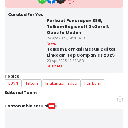
Curated For You
Perkuat Penerapan ESG,
Telkom Regional 1 GoZero%
Goes to Medan
29 Apr 2025, 19:00 WIB
News
Telkom Berhasil Masuk Daftar
LinkedIn Top Companies 2025
23 Apr 2025, 12:28 WIB
Business
Topics
BUMN
Telkom
lingkungan hidup
hari bumi
Editorial Team
Editor
Tonton lebih seru di
Ezri Tri Suro
Editor