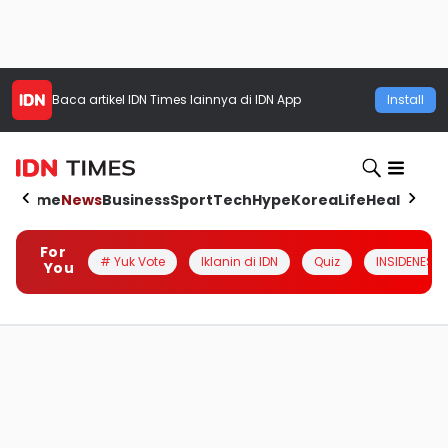
Baca artikel
IDN Times
lainnya di IDN App
Install
Home
News
Business
Sport
Tech
Hype
Korea
Life
Health
Aut
For
# Yuk Vote
Iklanin di IDN
Quiz
INSIDENESIA
You