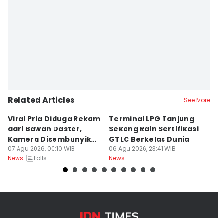
Editor
Fahreza Murnanda
Related Articles
See More
Viral Pria Diduga Rekam
Terminal LPG Tanjung
3
dari Bawah Daster,
Sekong Raih Sertifikasi
J
Kamera Disembunyikan
GTLC Berkelas Dunia
U
di Sandal
07 Agu 2026, 00:10 WIB
06 Agu 2026, 23:41 WIB
06
Polls
News
News
Ne