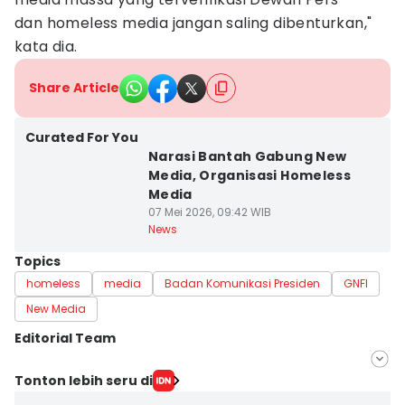
dan homeless media jangan saling dibenturkan,"
kata dia.
Share Article
Curated For You
Narasi Bantah Gabung New
Media, Organisasi Homeless
Media
07 Mei 2026, 09:42 WIB
News
Topics
homeless
media
Badan Komunikasi Presiden
GNFI
New Media
Editorial Team
Editor
Tonton lebih seru di
Umi Kalsum