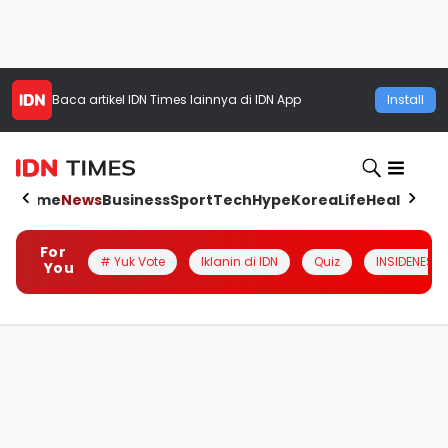
Baca artikel
IDN Times
lainnya di IDN App
Install
Home
News
Business
Sport
Tech
Hype
Korea
Life
Health
Aut
For
# Yuk Vote
Iklanin di IDN
Quiz
INSIDENESIA
You