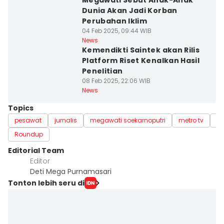
Megawati Sebut Anak-Anak
Dunia Akan Jadi Korban
Perubahan Iklim
04 Feb 2025, 09:44 WIB
News
Kemendikti Saintek akan Rilis
Platform Riset Kenalkan Hasil
Penelitian
08 Feb 2025, 22:06 WIB
News
Topics
pesawat
jurnalis
megawati soekarnoputri
metro tv
pe
Roundup
Editorial Team
Editor
Deti Mega Purnamasari
Tonton lebih seru di