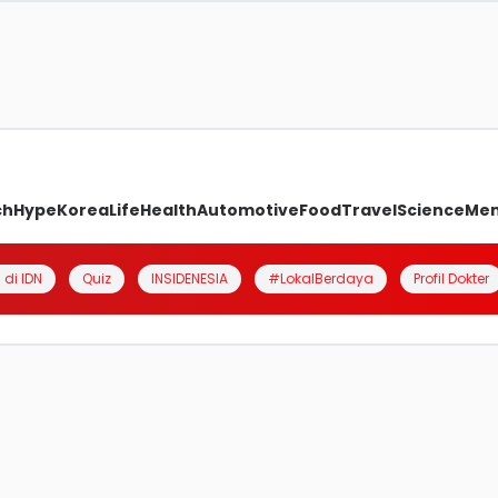
ch
Hype
Korea
Life
Health
Automotive
Food
Travel
Science
Me
 di IDN
Quiz
INSIDENESIA
#LokalBerdaya
Profil Dokter