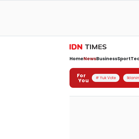
Home
News
Business
Sport
Te
For
# Yuk Vote
Iklanin
You