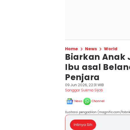
Home
News
World
Biarkan Anak Ja
Ibu asal Belan
Penjara
09 Jun 2026, 22:31 WIB
Sanggar Sukma Sijati
News
Channel
Ilustrasi pengadilan (magnific.com/fabri
Intinya Sih