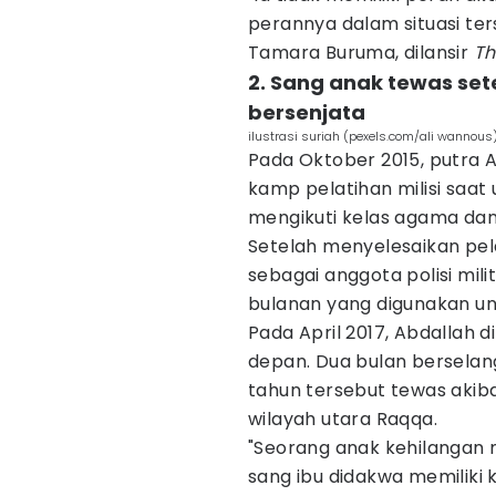
perannya dalam situasi te
Tamara Buruma, dilansir
Th
2. Sang anak tewas se
bersenjata
ilustrasi suriah (pexels.com/ali wannous
Pada Oktober 2015, putra
kamp pelatihan milisi saat 
mengikuti kelas agama dan la
Setelah menyelesaikan pel
sebagai anggota polisi mili
bulanan yang digunakan un
Pada April 2017, Abdallah d
depan. Dua bulan berselang
tahun tersebut tewas aki
wilayah utara Raqqa.
"Seorang anak kehilangan 
sang ibu didakwa memiliki 