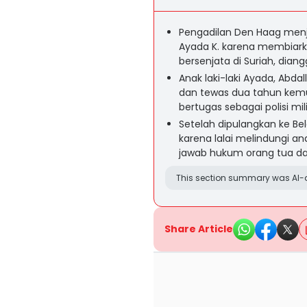
Pengadilan Den Haag men
Ayada K. karena membiar
bersenjata di Suriah, dian
Anak laki-laki Ayada, Abda
dan tewas dua tahun kemu
bertugas sebagai polisi mili
Setelah dipulangkan ke Be
karena lalai melindungi a
jawab hukum orang tua dala
This section summary was AI-a
Share Article