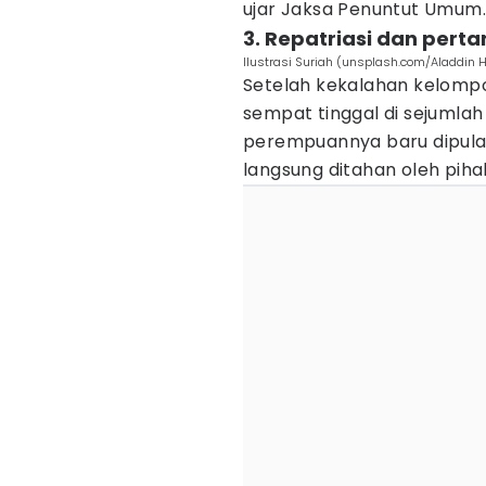
ujar Jaksa Penuntut Umum.
3. Repatriasi dan per
Ilustrasi Suriah (unsplash.com/Aladdi
Setelah kekalahan kelompok
sempat tinggal di sejumla
perempuannya baru dipula
langsung ditahan oleh pihak