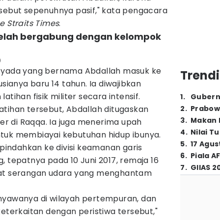
rsebut sepenuhnya pasif," kata pengacara
e Straits Times
.
telah bergabung dengan kelompok
)
 Ayada yang bernama Abdallah masuk ke
Trendi
usianya baru 14 tahun. Ia diwajibkan
tihan fisik militer secara intensif.
1
.
Gubern
atihan tersebut, Abdallah ditugaskan
2
.
Prabow
3
.
Makan B
ter di Raqqa. Ia juga menerima upah
4
.
Nilai T
tuk membiayai kebutuhan hidup ibunya.
5
.
17 Agus
ipindahkan ke divisi keamanan garis
6
.
Piala A
, tepatnya pada 10 Juni 2017, remaja 16
7
.
GIIAS 2
bat serangan udara yang menghantam
nyawanya di wilayah pertempuran, dan
keterkaitan dengan peristiwa tersebut,"