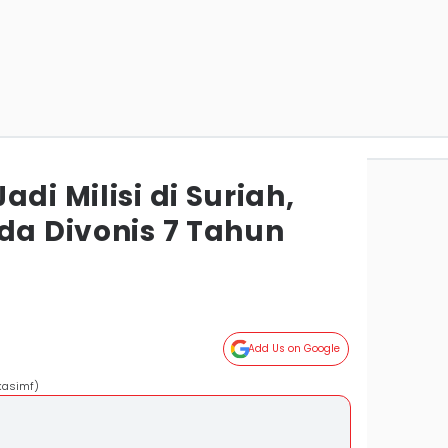
di Milisi di Suriah,
da Divonis 7 Tahun
Add Us on Google
kasimf)