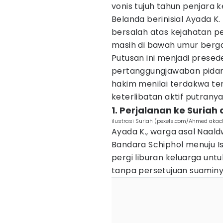
vonis tujuh tahun penjar
Belanda berinisial Ayada K
bersalah atas kejahatan 
masih di bawah umur berg
Putusan ini menjadi presed
pertanggungjawaban pidana 
hakim menilai terdakwa te
keterlibatan aktif putranya 
1. Perjalanan ke Suria
ilustrasi Suriah (pexels.com/Ahmed akac
Ayada K., warga asal Naal
Bandara Schiphol menuju Is
pergi liburan keluarga un
tanpa persetujuan suaminy