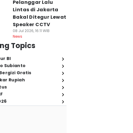
Pelanggar Lalu
Lintas di Jakarta
Bakal Ditegur Lewat
Speaker CCTV
08 Jul 2026, 16:11 WIB
News
ng Topics
ur BI
o Subianto
ergizi Gratis
ukar Rupiah
tus
FF
026