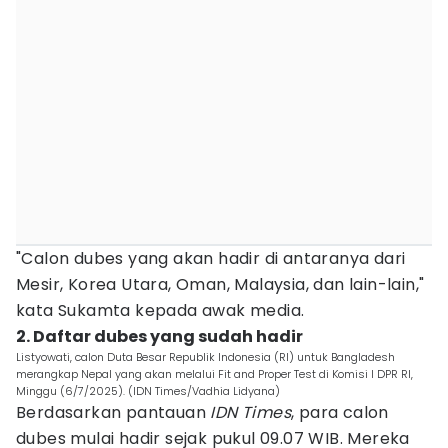
"Calon dubes yang akan hadir di antaranya dari
Mesir, Korea Utara, Oman, Malaysia, dan lain-lain,"
kata Sukamta kepada awak media.
2. Daftar dubes yang sudah hadir
Listyowati, calon Duta Besar Republik Indonesia (RI) untuk Bangladesh
merangkap Nepal yang akan melalui Fit and Proper Test di Komisi I DPR RI,
Minggu (6/7/2025). (IDN Times/Vadhia Lidyana)
Berdasarkan pantauan
IDN Times
, para calon
dubes mulai hadir sejak pukul 09.07 WIB. Mereka