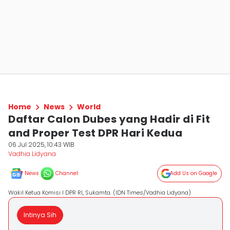
Home
News
World
Daftar Calon Dubes yang Hadir di Fit
and Proper Test DPR Hari Kedua
06 Jul 2025, 10:43 WIB
Vadhia Lidyana
News
Channel
Add Us on Google
Wakil Ketua Komisi I DPR RI, Sukamta. (IDN Times/Vadhia Lidyana)
Intinya Sih