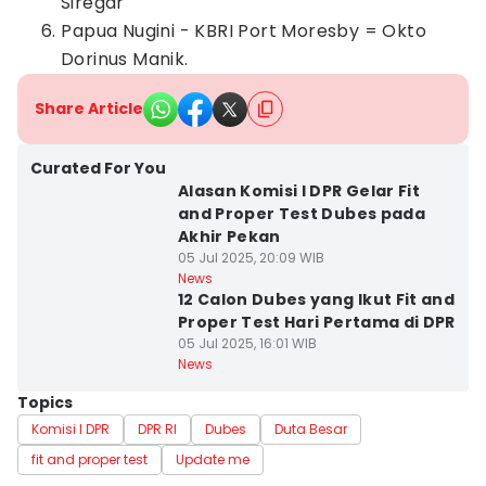
Siregar
⁠Papua Nugini - KBRI Port Moresby = Okto
Dorinus Manik.
Share Article
Curated For You
Alasan Komisi I DPR Gelar Fit
and Proper Test Dubes pada
Akhir Pekan
05 Jul 2025, 20:09 WIB
News
12 Calon Dubes yang Ikut Fit and
Proper Test Hari Pertama di DPR
05 Jul 2025, 16:01 WIB
News
Topics
Komisi I DPR
DPR RI
Dubes
Duta Besar
fit and proper test
Update me