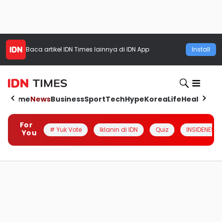
Baca artikel
IDN Times
lainnya di IDN App
Install
Home
News
Business
Sport
Tech
Hype
Korea
Life
Health
Aut
For
# Yuk Vote
Iklanin di IDN
Quiz
INSIDENESIA
You