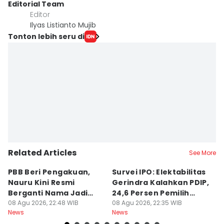
Editorial Team
Editor
Ilyas Listianto Mujib
Tonton lebih seru di
Related Articles
See More
PBB Beri Pengakuan,
Survei IPO: Elektabilitas
Fa
Nauru Kini Resmi
Gerindra Kalahkan PDIP,
K
Berganti Nama Jadi
24,6 Persen Pemilih
M
Naoero
08 Agu 2026, 22:48 WIB
Masih Galau
08 Agu 2026, 22:35 WIB
G
08
News
News
Ne