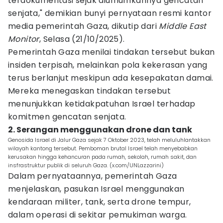
terdokumentasi sejak diumumkannya gencatan
senjata," demikian bunyi pernyataan resmi kantor
media pemerintah Gaza, dikutip dari
Middle East
Monitor
, Selasa (21/10/2025).
Pemerintah Gaza menilai tindakan tersebut bukan
insiden terpisah, melainkan pola kekerasan yang
terus berlanjut meskipun ada kesepakatan damai.
Mereka menegaskan tindakan tersebut
menunjukkan ketidakpatuhan Israel terhadap
komitmen gencatan senjata.
2. Serangan menggunakan drone dan tank
Genosida Israel di Jalur Gaza sejak 7 Oktober 2023, telah meluluhlantakkan
wilayah kantong tersebut. Pemboman brutal Israel telah menyebabkan
kerusakan hingga kehancuran pada rumah, sekolah, rumah sakit, dan
insfrastruktur publik di seluruh Gaza. (x.com/UNLazzarini)
Dalam pernyataannya, pemerintah Gaza
menjelaskan, pasukan Israel menggunakan
kendaraan militer, tank, serta drone tempur,
dalam operasi di sekitar pemukiman warga.