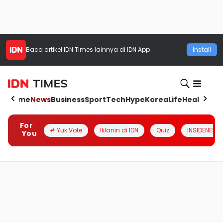
Baca artikel
IDN Times
lainnya di IDN App
Install
Home
News
Business
Sport
Tech
Hype
Korea
Life
Health
Aut
For
# Yuk Vote
Iklanin di IDN
Quiz
INSIDENESIA
You