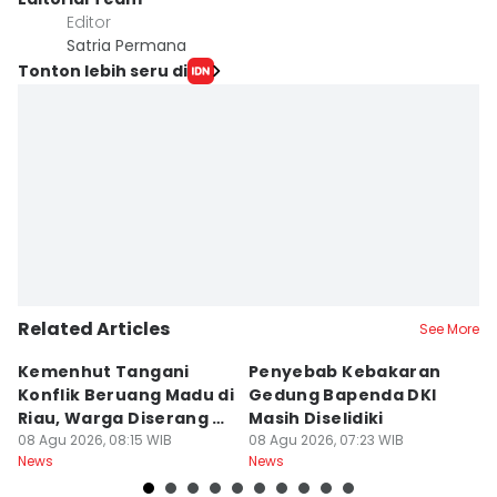
Editor
Satria Permana
Tonton lebih seru di
Related Articles
See More
Kemenhut Tangani
Penyebab Kebakaran
K
Konflik Beruang Madu di
Gedung Bapenda DKI
B
Riau, Warga Diserang di
Masih Diselidiki
La
Kebun
08 Agu 2026, 08:15 WIB
08 Agu 2026, 07:23 WIB
08
News
News
Ne