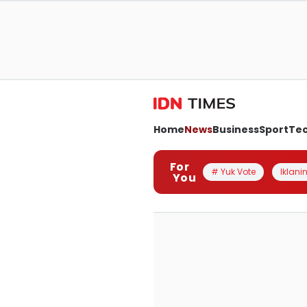
Home
News
Business
Sport
Te
For
# Yuk Vote
Iklanin
You