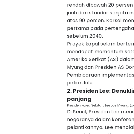
rendah dibawah 20 persen 
jauh dari standar senjata
atas 90 persen. Korsel me
pertama pada pertengahan
sebelum 2040.
Proyek kapal selam bertena
mendapat momentum setel
Amerika Serikat (AS) dalam
Myung dan Presiden AS Do
Pembicaraan implementasi b
pekan lalu.
2. Presiden Lee: Denukl
panjang
Presiden Korea Selatan, Lee Jae Myun
Di Seoul, Presiden Lee men
negaranya dalam konferen
pelantikannya. Lee menol