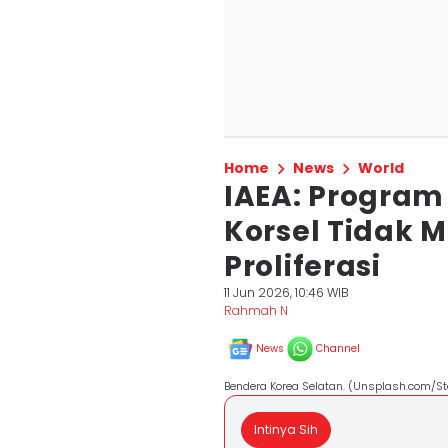
Home
News
World
IAEA: Program
Korsel Tidak 
Proliferasi
11 Jun 2026, 10:46 WIB
Rahmah N
News
Channel
Bendera Korea Selatan. (Unsplash.com/
Intinya Sih