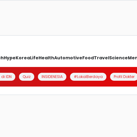
ch
Hype
Korea
Life
Health
Automotive
Food
Travel
Science
Me
 di IDN
Quiz
INSIDENESIA
#LokalBerdaya
Profil Dokter