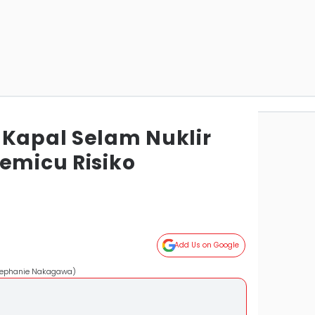
 Kapal Selam Nuklir
Memicu Risiko
Add Us on Google
Stephanie Nakagawa)