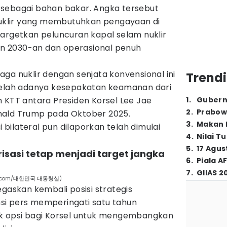
sebagai bahan bakar. Angka tersebut
 nuklir yang membutuhkan pengayaan di
nargetkan peluncuran kapal selam nuklir
 2030-an dan operasional penuh
ga nuklir dengan senjata konvensional ini
Trendi
ah adanya kesepakatan keamanan dari
 KTT antara Presiden Korsel Lee Jae
1
.
Gubern
2
.
Prabow
nald Trump pada Oktober 2025.
3
.
Makan B
ilateral pun dilaporkan telah dimulai
4
.
Nilai T
5
.
17 Agus
irisasi tetap menjadi target jangka
6
.
Piala A
7
.
GIIAS 2
g. (x.com/대한민국 대통령실)
egaskan kembali posisi strategis
si pers memperingati satu tahun
ak opsi bagi Korsel untuk mengembangkan