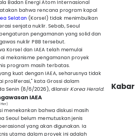
la Badan Energi Atom Internasional
nyatakan bahwa rencana program kapal
ea Selatan
(Korsel) tidak menimbulkan
rasi senjata nuklir. Sebab, Seoul
pengaturan pengamanan yang solid dan
gawas nuklir PBB tersebut.
a Korsel dan IAEA telah memulai
ai mekanisme pengamanan proyek
knis program masih terbatas.
ang kuat dengan IAEA, seharusnya tidak
proliferasi," kata Grossi dalam
Kabar 
a Senin (8/6/2026), dilansir
Korea Herald
.
engawasan IAEA
 Нет)
ossi menekankan bahwa diskusi masih
na Seoul belum memutuskan jenis
perasional yang akan digunakan. Ia
nis utama dalam proyek ini adalah