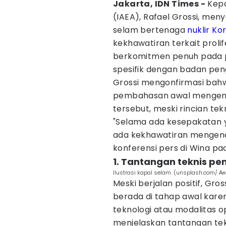
Jakarta, IDN Times -
Kepa
(IAEA), Rafael Grossi, me
selam bertenaga
nuklir
Kor
kekhawatiran terkait prolife
berkomitmen penuh pada 
spesifik dengan badan pen
Grossi mengonfirmasi bahw
pembahasan awal mengen
tersebut, meski rincian te
"Selama ada kesepakatan y
ada kekhawatiran mengenai 
konferensi pers di Wina pad
1. Tantangan teknis p
Ilustrasi kapal selam. (unsplash.com/ Ан
Meski berjalan positif, Gr
berada di tahap awal kare
teknologi atau modalitas o
menjelaskan tantangan tek