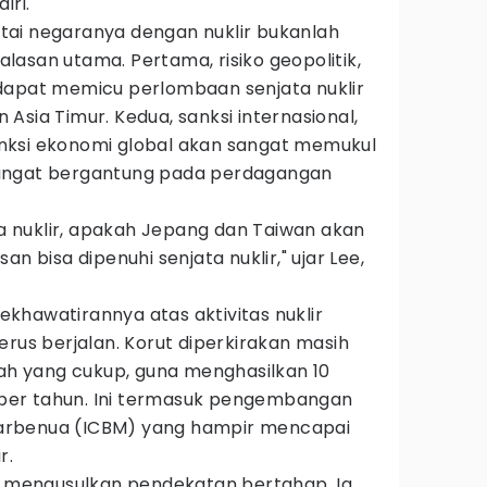
iri.
ai negaranya dengan nuklir bukanlah
 alasan utama. Pertama, risiko geopolitik,
dapat memicu perlombaan senjata nuklir
Asia Timur. Kedua, sanksi internasional,
nksi ekonomi global akan sangat memukul
angat bergantung pada perdagangan
ata nuklir, apakah Jepang dan Taiwan akan
n bisa dipenuhi senjata nuklir," ujar Lee,
khawatirannya atas aktivitas nuklir
erus berjalan. Korut diperkirakan masih
 yang cukup, guna menghasilkan 10
r per tahun. Ini termasuk pengembangan
antarbenua (ICBM) yang hampir mencapai
r.
ee mengusulkan pendekatan bertahap. Ia