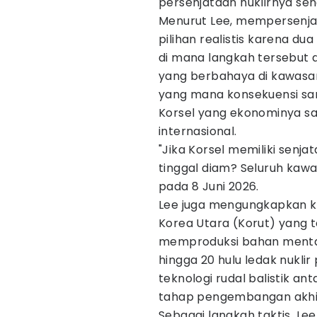
persenjataan nuklirnya send
Menurut Lee, mempersenjat
pilihan realistis karena dua
di mana langkah tersebut 
yang berbahaya di kawasan 
yang mana konsekuensi sa
Korsel yang ekonominya s
internasional.
"Jika Korsel memiliki senj
tinggal diam? Seluruh kawasa
pada 8 Juni 2026.
Lee juga mengungkapkan ke
Korea Utara (Korut) yang t
memproduksi bahan mentah
hingga 20 hulu ledak nukli
teknologi rudal balistik 
tahap pengembangan akhi
Sebagai langkah taktis, L