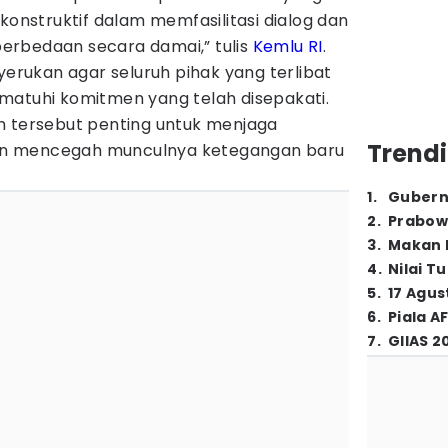
 konstruktif dalam memfasilitasi dialog dan
erbedaan secara damai,” tulis
Kemlu RI
.
yerukan agar seluruh pihak yang terlibat
matuhi komitmen yang telah disepakati.
h tersebut penting untuk menjaga
Trendi
n mencegah munculnya ketegangan baru
1
.
Gubern
2
.
Prabow
3
.
Makan B
4
.
Nilai T
5
.
17 Agus
6
.
Piala A
7
.
GIIAS 2