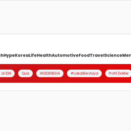
ch
Hype
Korea
Life
Health
Automotive
Food
Travel
Science
Me
 di IDN
Quiz
INSIDENESIA
#LokalBerdaya
Profil Dokter