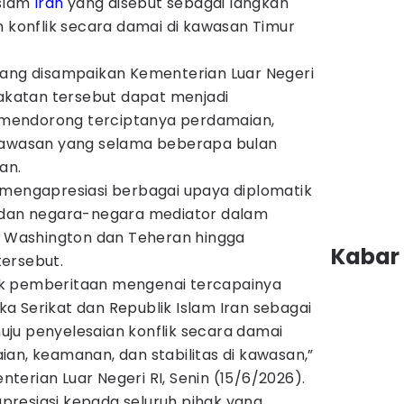
Islam
Iran
yang disebut sebagai langkah
n konflik secara damai di kawasan Timur
yang disampaikan Kementerian Luar Negeri
pakatan tersebut dapat menjadi
mendorong terciptanya perdamaian,
 kawasan yang selama beberapa bulan
an.
 mengapresiasi berbagai upaya diplomatik
k dan negara-negara mediator dalam
ra Washington dan Teheran hingga
Kabar 
ersebut.
k pemberitaan mengenai tercapainya
a Serikat dan Republik Islam Iran sebagai
ju penyelesaian konflik secara damai
an, keamanan, dan stabilitas di kawasan,”
erian Luar Negeri RI, Senin (15/6/2026).
resiasi kepada seluruh pihak yang