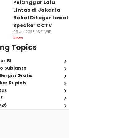
Pelanggar Lalu
Lintas di Jakarta
Bakal Ditegur Lewat
Speaker CCTV
08 Jul 2026, 16:11 WIB
News
ng Topics
ur BI
o Subianto
ergizi Gratis
ukar Rupiah
tus
FF
026