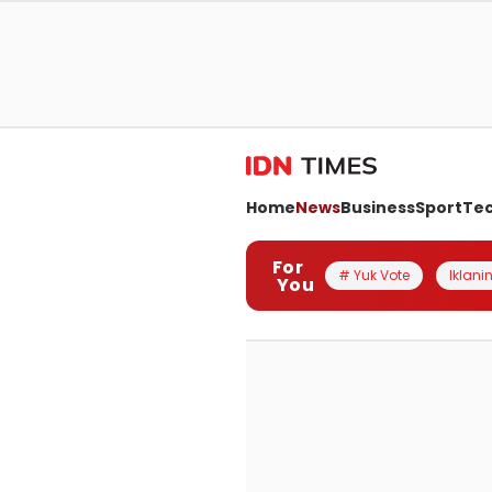
Home
News
Business
Sport
Te
For
# Yuk Vote
Iklanin
You