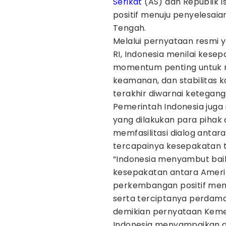
Serikat
(AS) dan Republik 
positif menuju penyelesaia
Tengah.
Melalui pernyataan resmi 
RI, Indonesia menilai kese
momentum penting untuk 
keamanan, dan stabilitas
terakhir diwarnai ketegang
Pemerintah Indonesia juga
yang dilakukan para piha
memfasilitasi dialog anta
tercapainya kesepakatan t
“Indonesia menyambut bai
kesepakatan antara Amerik
perkembangan positif menu
serta terciptanya perdamai
demikian pernyataan Kement
Indonesia menyampaikan ap