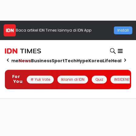
Baca artikel
IDN Times
lainnya di IDN App
Install
Home
News
Business
Sport
Tech
Hype
Korea
Life
Health
Aut
For
# Yuk Vote
Iklanin di IDN
Quiz
INSIDENESIA
You