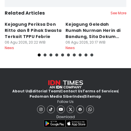
Related Articles
See More
Kejagung Periksa Don
Kejagung Geledah
I
Ritto dan 8 Pihak Swasta
Rumah Nurman Herin di
T
Terkait TPPU Febrie
Bandung, Sita Dokumen
T
06 Agu 2026, 20:22 WIB
TPPU Febrie
06 Agu 2026, 20:17 WIB
Sa
06
News
News
Ne
About Us
Editorial Team
Contact Us
Terms of Services
Pedoman Media Siber
Index
Sitemap
Follow Us
Download