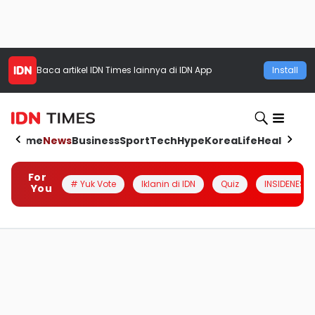
Baca artikel
IDN Times
lainnya di IDN App
Install
Home
News
Business
Sport
Tech
Hype
Korea
Life
Health
Aut
For
# Yuk Vote
Iklanin di IDN
Quiz
INSIDENESIA
You