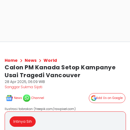
Home
News
World
Calon PM Kanada Setop Kampanye
Usai Tragedi Vancouver
28 Apr 2025, 06:09 WIB
Sanggar Sukma Sijati
News
Channel
Add Us on Google
Ilustrasi tabrakan (freepik.com/rawpixel.com)
Intinya Sih