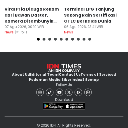
Viral Pria Diduga Rekam
Terminal LPG Tanjung
3
dari Bawah Daster,
Sekong Raih Sertifikasi
J
Kamera Disembunyikan
GTLC Berkelas Dunia
U
di Sandal
07 Agu 2026, 00:10 WIB
06 Agu 2026, 23:41 WIB
06
Polls
News
News
Ne
About Us
Editorial Team
Contact Us
Terms of Services
Pedoman Media Siber
Index
Sitemap
Follow Us
Download
© 2026 IDN. All Rights Reserved.