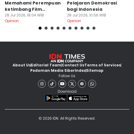
Memahami Perempuan
Pelajaran Demokrasi
M
ketimbang Film
bagi Indonesia
P
Romantis
28 Jul 2026, 18:04 WIB
28 Jul 2026, 10:56 WIB
W
19
Opinion
Opinion
Op
About Us
Editorial Team
Contact Us
Terms of Services
Pedoman Media Siber
Index
Sitemap
Follow Us
Download
© 2026 IDN. All Rights Reserved.