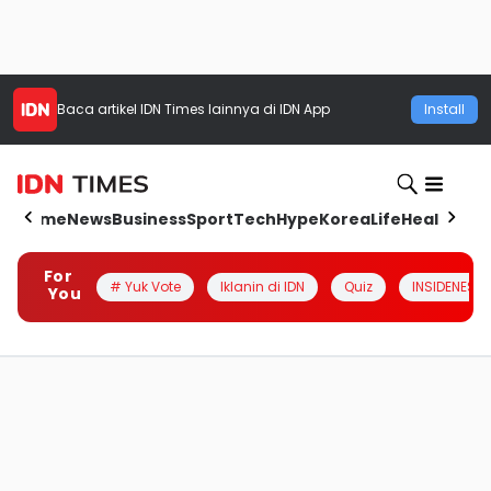
Baca artikel
IDN Times
lainnya di IDN App
Install
Home
News
Business
Sport
Tech
Hype
Korea
Life
Health
Aut
For
# Yuk Vote
Iklanin di IDN
Quiz
INSIDENESIA
You