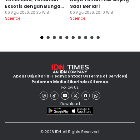
Eksotis dengan Bunga
Saat Berlari
S
Merah Menyala
06 Agu 2026, 20:25 WIB
06 Agu 2026, 20:10 WIB
06
Science
Science
Sc
About Us
Editorial Team
Contact Us
Terms of Services
Pedoman Media Siber
Index
Sitemap
Follow Us
Download
© 2026 IDN. All Rights Reserved.