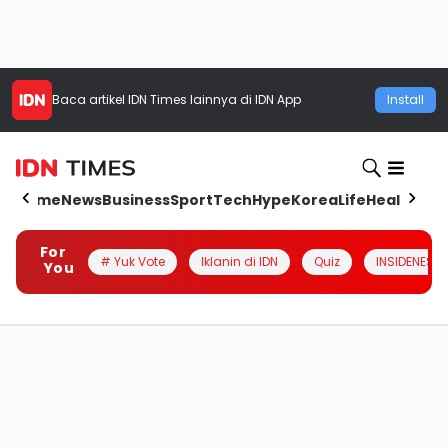
Baca artikel
IDN Times
lainnya di IDN App
Install
Home
News
Business
Sport
Tech
Hype
Korea
Life
Health
Aut
For
# Yuk Vote
Iklanin di IDN
Quiz
INSIDENESIA
You