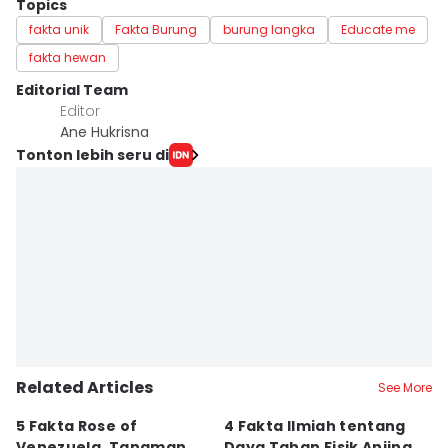
Topics
fakta unik
Fakta Burung
burung langka
Educate me
fakta hewan
Editorial Team
Editor
Ane Hukrisna
Tonton lebih seru di
Related Articles
See More
5 Fakta Rose of
4 Fakta Ilmiah tentang
5 
Venezuela, Tanaman
Daya Tahan Fisik Anjing
d