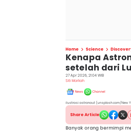
Home
Science
Discover
Kenapa Astro
setelah dari 
27 Apr 2026, 21:04 WIB
Siti Marliah
News
Channel
ilustrasi astronaut (unsplash.com/New Yo
Share Article
Banyak orang bermimpi m