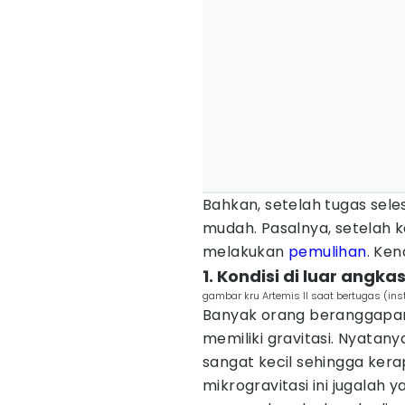
Bahkan, setelah tugas sele
mudah. Pasalnya, setelah k
melakukan
pemulihan
. Ken
1. Kondisi di luar ang
gambar kru Artemis II saat bertugas (i
Banyak orang beranggapan 
memiliki gravitasi. Nyatany
sangat kecil sehingga kera
mikrogravitasi ini jugalah