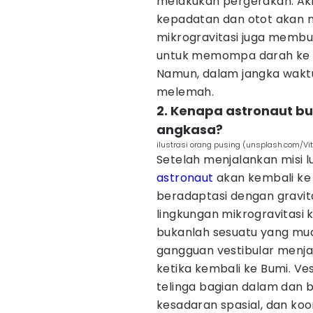
melakukan pergerakan. Aki
kepadatan dan otot akan m
mikrogravitasi juga membu
untuk memompa darah ke b
Namun, dalam jangka waktu
melemah.
2. Kenapa astronaut bu
angkasa?
ilustrasi orang pusing (unsplash.com/Vit
Setelah menjalankan misi 
astronaut
akan kembali ke 
beradaptasi dengan gravita
lingkungan mikrogravitasi k
bukanlah sesuatu yang mud
gangguan vestibular menja
ketika kembali ke Bumi. Ves
telinga bagian dalam dan 
kesadaran spasial, dan koor