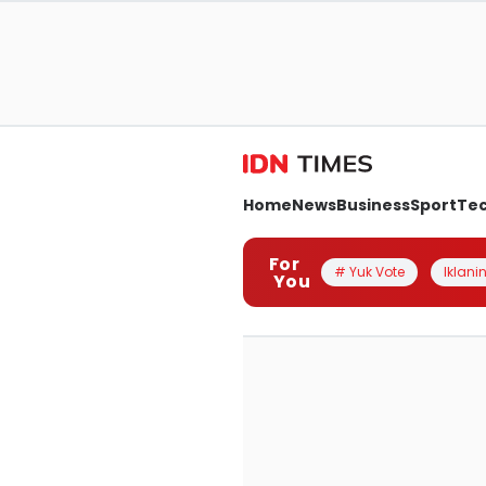
Home
News
Business
Sport
Te
For
# Yuk Vote
Iklanin
You