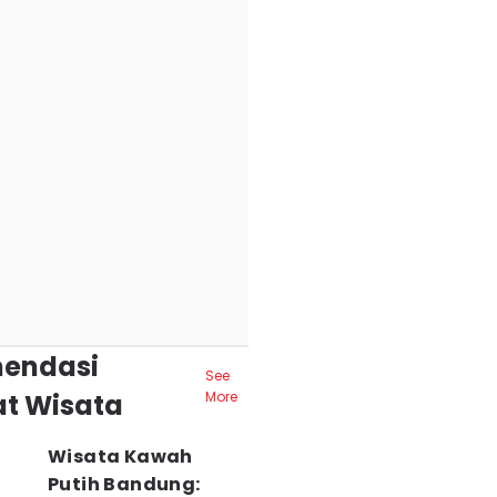
endasi
See
t Wisata
More
Wisata Kawah
Putih Bandung: