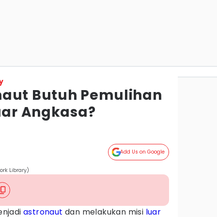
y
naut Butuh Pemulihan
Luar Angkasa?
Add Us on Google
rk Library)
enjadi
astronaut
dan melakukan misi
luar