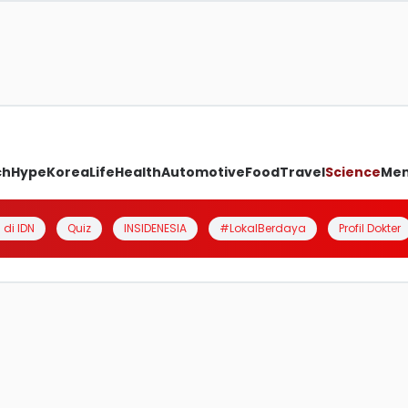
ch
Hype
Korea
Life
Health
Automotive
Food
Travel
Science
Me
 di IDN
Quiz
INSIDENESIA
#LokalBerdaya
Profil Dokter