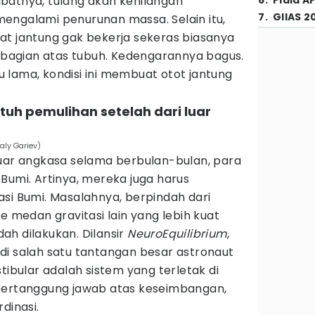
batnya, tulang akan kehilangan
6
.
Piala A
7
.
GIIAS 2
engalami penurunan massa. Selain itu,
at jantung gak bekerja sekeras biasanya
agian atas tubuh. Kedengarannya bagus.
 lama, kondisi ini membuat otot jantung
tuh pemulihan setelah dari luar
aly Gariev)
luar angkasa selama berbulan-bulan, para
Bumi. Artinya, mereka juga harus
si Bumi. Masalahnya, berpindah dari
e medan gravitasi lain yang lebih kuat
ah dilakukan. Dilansir
NeuroEquilibrium
,
di salah satu tantangan besar astronaut
tibular adalah sistem yang terletak di
bertanggung jawab atas keseimbangan,
dinasi.