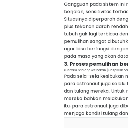
Gangguan pada sistem ini 
berjalan, sensitivitas terha
Situasinya diperparah den
plus tekanan darah rendah 
tubuh gak lagi terbiasa den
pemulihan sangat dibutuh
agar bisa berfungsi denga
pada masa yang akan data
3. Proses pemulihan be
ilustrasi pria angkat beban (unsplash.c
Pada sela-sela kesibukan m
para astronaut juga selal
dan tulang mereka. Untuk
mereka bahkan melakukan o
itu, para astronaut juga d
menjaga kondisi tulang da