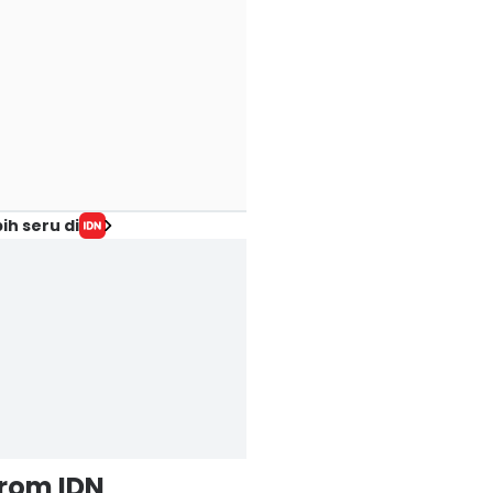
ih seru di
from IDN