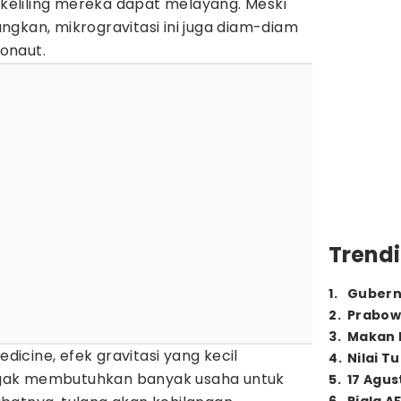
eliling mereka dapat melayang. Meski
gkan, mikrogravitasi ini juga diam-diam
onaut.
Trendi
1
.
Gubern
2
.
Prabow
3
.
Makan B
edicine, efek gravitasi yang kecil
4
.
Nilai T
gak membutuhkan banyak usaha untuk
5
.
17 Agus