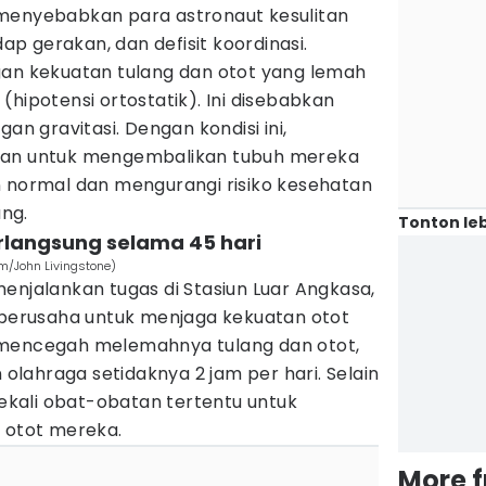
menyebabkan para astronaut kesulitan
dap gerakan, dan defisit koordinasi.
gan kekuatan tulang dan otot yang lemah
(hipotensi ortostatik). Ini disebabkan
gan gravitasi. Dengan kondisi ini,
kan untuk mengembalikan tubuh mereka
n normal dan mengurangi risiko kesehatan
ng.
Tonton leb
rlangsung selama 45 hari
om/John Livingstone)
enjalankan tugas di Stasiun Luar Angkasa,
u berusaha untuk menjaga kekuatan otot
 mencegah melemahnya tulang dan otot,
lahraga setidaknya 2 jam per hari. Selain
ibekali obat-obatan tertentu untuk
n otot mereka.
More 