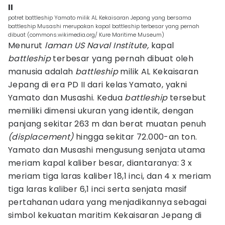
II
potret battleship Yamato milik AL Kekaisaran Jepang yang bersama
battleship Musashi merupakan kapal battleship terbesar yang pernah
dibuat (commons.wikimedia.org/ Kure Maritime Museum)
Menurut
laman US Naval Institute,
kapal
battleship
terbesar yang pernah dibuat oleh
manusia adalah
battleship
milik AL Kekaisaran
Jepang di era PD II dari kelas Yamato, yakni
Yamato dan Musashi. Kedua
battleship
tersebut
memiliki dimensi ukuran yang identik, dengan
panjang sekitar 263 m dan berat muatan penuh
(displacement)
hingga sekitar 72.000-an ton.
Yamato dan Musashi mengusung senjata utama
meriam kapal kaliber besar, diantaranya: 3 x
meriam tiga laras kaliber 18,1 inci, dan 4 x meriam
tiga laras kaliber 6,1 inci serta senjata masif
pertahanan udara yang menjadikannya sebagai
simbol kekuatan maritim Kekaisaran Jepang di