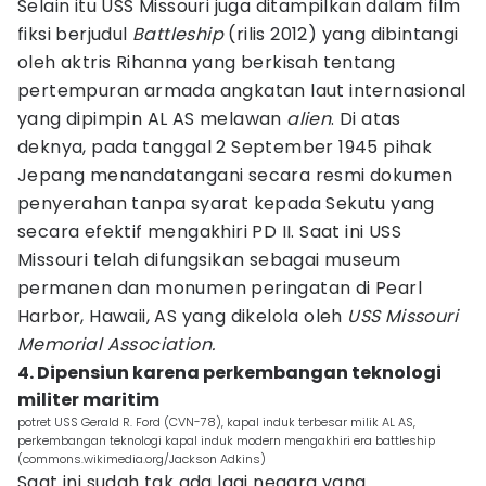
Selain itu USS Missouri juga ditampilkan dalam film
fiksi berjudul
Battleship
(rilis 2012) yang dibintangi
oleh aktris Rihanna yang berkisah tentang
pertempuran armada angkatan laut internasional
yang dipimpin AL AS melawan
alien
. Di atas
deknya, pada tanggal 2 September 1945 pihak
Jepang menandatangani secara resmi dokumen
penyerahan tanpa syarat kepada Sekutu yang
secara efektif mengakhiri PD II. Saat ini USS
Missouri telah difungsikan sebagai museum
permanen dan monumen peringatan di Pearl
Harbor, Hawaii, AS yang dikelola oleh
USS Missouri
Memorial Association.
4. Dipensiun karena perkembangan teknologi
militer maritim
potret USS Gerald R. Ford (CVN-78), kapal induk terbesar milik AL AS,
perkembangan teknologi kapal induk modern mengakhiri era battleship
(commons.wikimedia.org/Jackson Adkins)
Saat ini sudah tak ada lagi negara yang