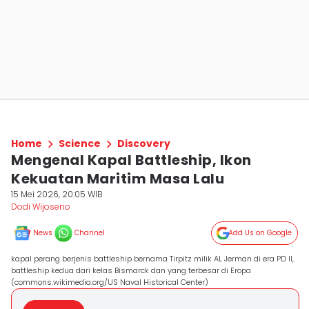
Home
Science
Discovery
Mengenal Kapal Battleship, Ikon
Kekuatan Maritim Masa Lalu
15 Mei 2026, 20:05 WIB
Dodi Wijoseno
News
Channel
Add Us on Google
kapal perang berjenis battleship bernama Tirpitz milik AL Jerman di era PD II,
battleship kedua dari kelas Bismarck dan yang terbesar di Eropa
(commons.wikimedia.org/US Naval Historical Center)