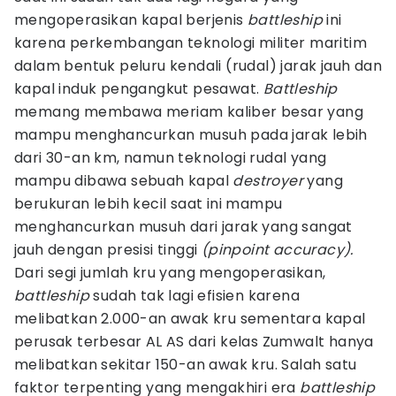
mengoperasikan kapal berjenis
battleship
ini
karena perkembangan teknologi militer maritim
dalam bentuk peluru kendali (rudal) jarak jauh dan
kapal induk pengangkut pesawat.
Battleship
memang membawa meriam kaliber besar yang
mampu menghancurkan musuh pada jarak lebih
dari 30-an km, namun teknologi rudal yang
mampu dibawa sebuah kapal
destroyer
yang
berukuran lebih kecil saat ini mampu
menghancurkan musuh dari jarak yang sangat
jauh dengan presisi tinggi
(pinpoint accuracy).
Dari segi jumlah kru yang mengoperasikan,
battleship
sudah tak lagi efisien karena
melibatkan 2.000-an awak kru sementara kapal
perusak terbesar AL AS dari kelas Zumwalt hanya
melibatkan sekitar 150-an awak kru. Salah satu
faktor terpenting yang mengakhiri era
battleship