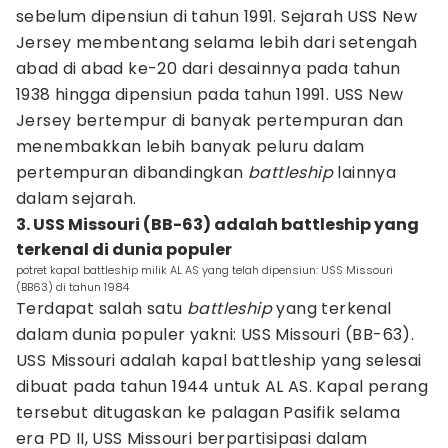
sebelum dipensiun di tahun 1991. Sejarah USS New
Jersey membentang selama lebih dari setengah
abad di abad ke-20 dari desainnya pada tahun
1938 hingga dipensiun pada tahun 1991. USS New
Jersey bertempur di banyak pertempuran dan
menembakkan lebih banyak peluru dalam
pertempuran dibandingkan
battleship
lainnya
dalam sejarah.
3. USS Missouri (BB-63) adalah battleship yang
terkenal di dunia populer
potret kapal battleship milik AL AS yang telah dipensiun: USS Missouri
(BB63) di tahun 1984
Terdapat salah satu
battleship
yang terkenal
dalam dunia populer yakni: USS Missouri (BB-63).
USS Missouri adalah kapal battleship yang selesai
dibuat pada tahun 1944 untuk AL AS. Kapal perang
tersebut ditugaskan ke palagan Pasifik selama
era PD II, USS Missouri berpartisipasi dalam