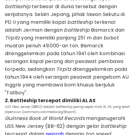
battleship
terbesar di dunia tersebut dengan
senjatanya. Selain Jepang, pihak lawan Sekutu di
PD II yang memiliki kapal
battleship
terkenal
adalah Jerman dengan
battleship
Bismarck dan
Tirpitz
yang memiliki panjang 251 m dan bobot
muatan penuh 49.000-an ton
.
Bismarck
ditenggelamkan pada tahun 1941 oleh kombinasi
serangan kapal perang dan pesawat pembawa
torpedo, sedangkan
Tirpitz
ditenggelamkan pada
tahun 1944 oleh serangan pesawat pengebom AU
Inggris yang membawa bom khusus berjuluk
"Tallboy".
2. Battleship tercepat dimiliki AL AS
USS New Jersey (BB62) adalah battleship paling cepat milik AL AS yang telah
dipensiun (commons.wikimedia.org/Bryant)
Guinness Book of World Records
menganugerahi
USS New Jersey (BB-62) dengan gelar
battleship
tercepat dalam
sejarah
dengan
top speed