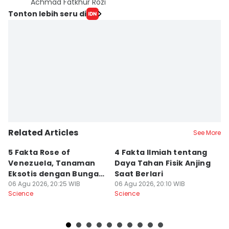
Achmad Fatkhur Rozi
Tonton lebih seru di
Related Articles
See More
5 Fakta Rose of
4 Fakta Ilmiah tentang
5 
Venezuela, Tanaman
Daya Tahan Fisik Anjing
d
Eksotis dengan Bunga
Saat Berlari
S
Merah Menyala
06 Agu 2026, 20:25 WIB
06 Agu 2026, 20:10 WIB
06
Science
Science
Sc