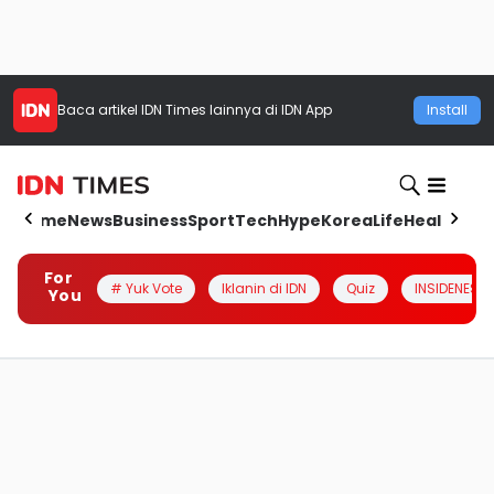
Baca artikel
IDN Times
lainnya di IDN App
Install
Home
News
Business
Sport
Tech
Hype
Korea
Life
Health
Aut
For
# Yuk Vote
Iklanin di IDN
Quiz
INSIDENESIA
You