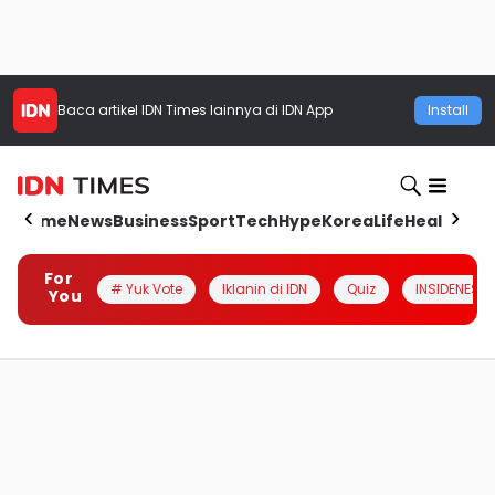
Baca artikel
IDN Times
lainnya di IDN App
Install
Home
News
Business
Sport
Tech
Hype
Korea
Life
Health
Aut
For
# Yuk Vote
Iklanin di IDN
Quiz
INSIDENESIA
You