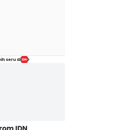
ih seru di
from IDN