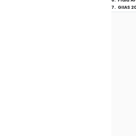
6
.
Piala A
7
.
GIIAS 2