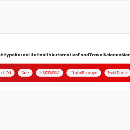
ch
Hype
Korea
Life
Health
Automotive
Food
Travel
Science
Me
 di IDN
Quiz
INSIDENESIA
#LokalBerdaya
Profil Dokter