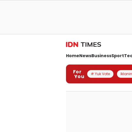
Home
News
Business
Sport
Te
For
# Yuk Vote
Iklanin
You