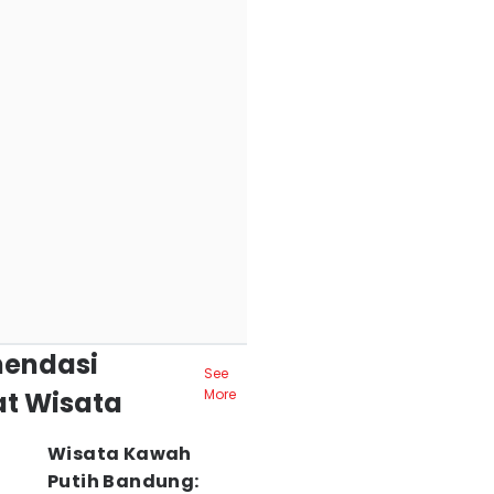
endasi
See
t Wisata
More
Wisata Kawah
Putih Bandung: