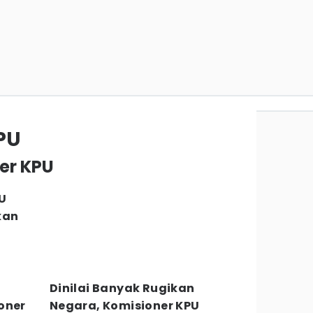
PU
ner KPU
U
kan
Dinilai Banyak Rugikan
oner
Negara, Komisioner KPU