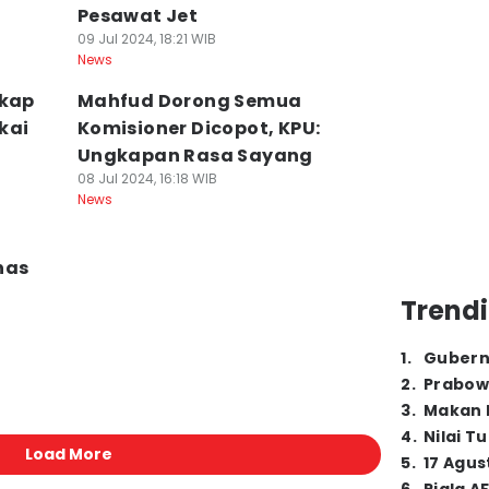
Pesawat Jet
09 Jul 2024, 18:21 WIB
News
gkap
Mahfud Dorong Semua
kai
Komisioner Dicopot, KPU:
Ungkapan Rasa Sayang
08 Jul 2024, 16:18 WIB
News
nas
Trendi
1
.
Gubern
2
.
Prabow
3
.
Makan B
4
.
Nilai T
Load More
5
.
17 Agus