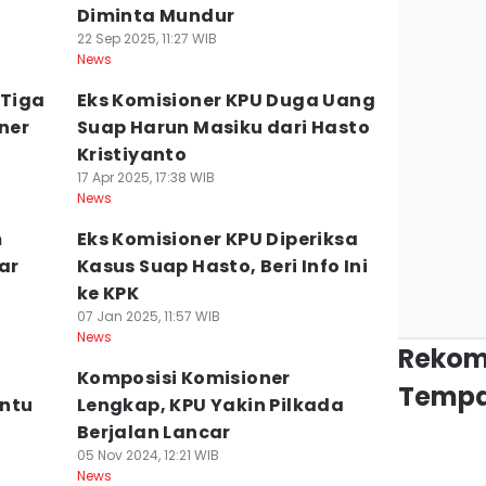
Diminta Mundur
22 Sep 2025, 11:27 WIB
News
 Tiga
Eks Komisioner KPU Duga Uang
ner
Suap Harun Masiku dari Hasto
Kristiyanto
17 Apr 2025, 17:38 WIB
News
m
Eks Komisioner KPU Diperiksa
ar
Kasus Suap Hasto, Beri Info Ini
ke KPK
07 Jan 2025, 11:57 WIB
News
Rekom
Komposisi Komisioner
Tempa
antu
Lengkap, KPU Yakin Pilkada
Berjalan Lancar
05 Nov 2024, 12:21 WIB
News