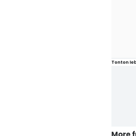
Tonton leb
More 