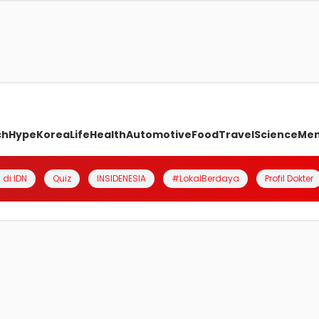
ch
Hype
Korea
Life
Health
Automotive
Food
Travel
Science
Me
 di IDN
Quiz
INSIDENESIA
#LokalBerdaya
Profil Dokter