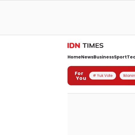
Home
News
Business
Sport
Te
For
# Yuk Vote
Iklanin
You