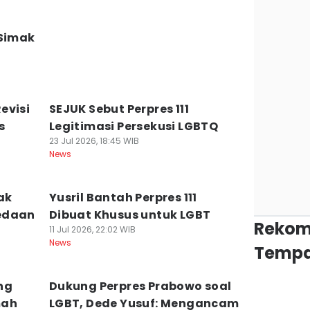
 Simak
evisi
SEJUK Sebut Perpres 111
s
Legitimasi Persekusi LGBTQ
23 Jul 2026, 18:45 WIB
News
ak
Yusril Bantah Perpres 111
edaan
Dibuat Khusus untuk LGBT
Rekom
11 Jul 2026, 22:02 WIB
News
Tempa
ang
Dukung Perpres Prabowo soal
mah
LGBT, Dede Yusuf: Mengancam