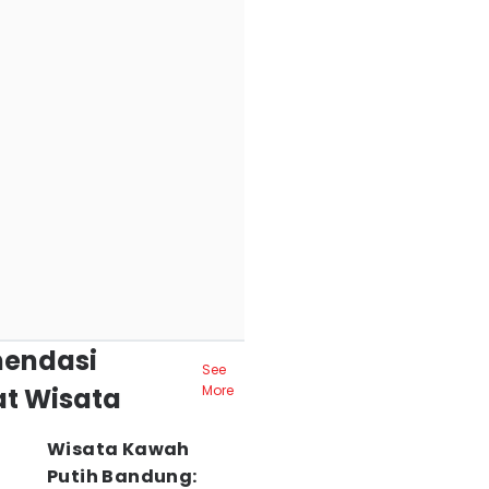
endasi
See
t Wisata
More
Wisata Kawah
Putih Bandung: