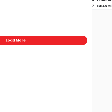
6
.
Piala A
7
.
GIIAS 2
Load More