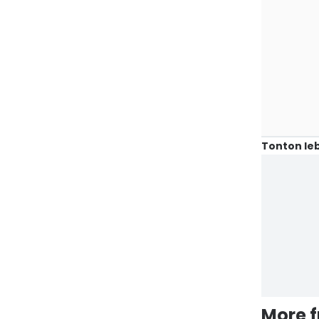
Tonton leb
More 