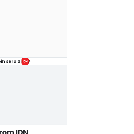
ih seru di
from IDN