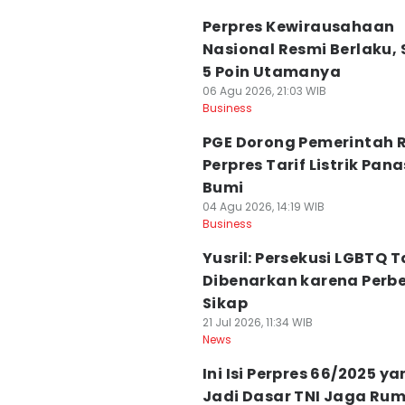
Perpres Kewirausahaan
Nasional Resmi Berlaku,
5 Poin Utamanya
06 Agu 2026, 21:03 WIB
Business
PGE Dorong Pemerintah R
Perpres Tarif Listrik Pana
Bumi
04 Agu 2026, 14:19 WIB
Business
Yusril: Persekusi LGBTQ T
Dibenarkan karena Perb
Sikap
21 Jul 2026, 11:34 WIB
News
Ini Isi Perpres 66/2025 y
Jadi Dasar TNI Jaga Ru