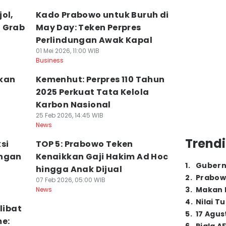
ol,
Kado Prabowo untuk Buruh di
n Grab
May Day: Teken Perpres
Perlindungan Awak Kapal
01 Mei 2026, 11:00 WIB
Business
tkan
Kemenhut: Perpres 110 Tahun
2025 Perkuat Tata Kelola
Karbon Nasional
25 Feb 2026, 14:45 WIB
News
Trendi
si
TOP 5: Prabowo Teken
engan
Kenaikkan Gaji Hakim Ad Hoc
1
.
Gubern
hingga Anak Dijual
2
.
Prabow
07 Feb 2026, 05:00 WIB
3
.
Makan B
News
4
.
Nilai T
libat
5
.
17 Agus
e: