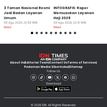
3 Taman Nasional Resmi
INFOGRAFIS: Rapor
K
Jadi Badan Layanan
Memuaskan Layanan
S
Umum
Haji 2026
T
06 Agu 2026, 22:58 WIB
06 Agu 2026, 22:41 WIB
D
06
News
News
Ne
About Us
Editorial Team
Contact Us
Terms of Services
Pedoman Media Siber
Index
Sitemap
Follow Us
Download
© 2026 IDN. All Rights Reserved.