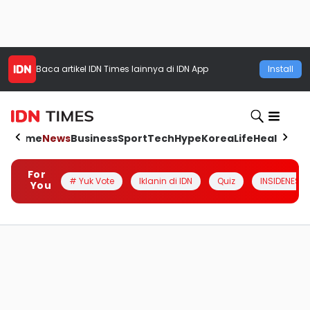
Baca artikel
IDN Times
lainnya di IDN App
Install
Home
News
Business
Sport
Tech
Hype
Korea
Life
Health
Aut
For
# Yuk Vote
Iklanin di IDN
Quiz
INSIDENESIA
You