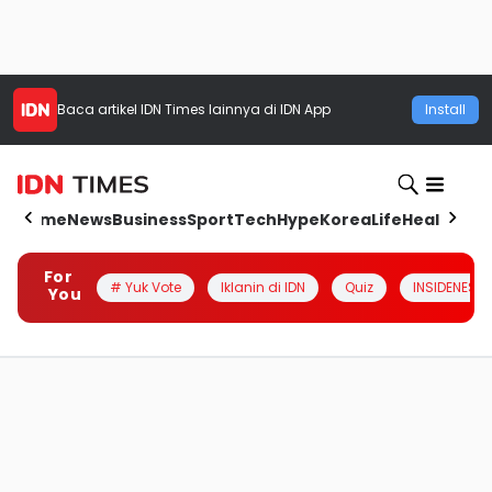
Baca artikel
IDN Times
lainnya di IDN App
Install
Home
News
Business
Sport
Tech
Hype
Korea
Life
Health
Aut
For
# Yuk Vote
Iklanin di IDN
Quiz
INSIDENESIA
You