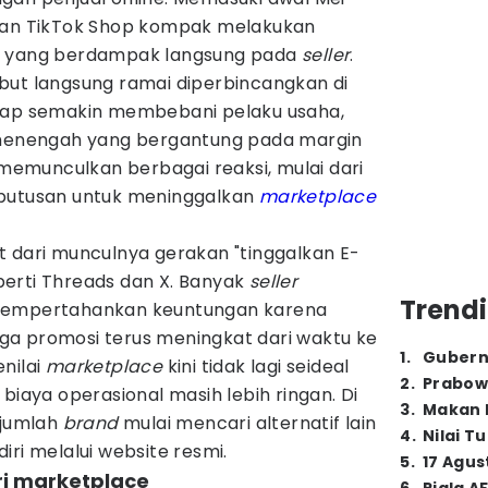
dan TikTok Shop kompak melakukan
n yang berdampak langsung pada
seller
.
but langsung ramai diperbincangkan di
ggap semakin membebani pelaku usaha,
 menengah yang bergantung pada margin
n memunculkan berbagai reaksi, mulai dari
eputusan untuk meninggalkan
marketplace
t dari munculnya gerakan "tinggalkan E-
erti Threads dan X. Banyak
seller
Trendi
 mempertahankan keuntungan karena
ngga promosi terus meningkat dari waktu ke
1
.
Gubern
nilai
marketplace
kini tidak lagi seideal
2
.
Prabow
biaya operasional masih lebih ringan. Di
3
.
Makan B
ejumlah
brand
mulai mencari alternatif lain
4
.
Nilai T
iri melalui website resmi.
5
.
17 Agus
ari marketplace