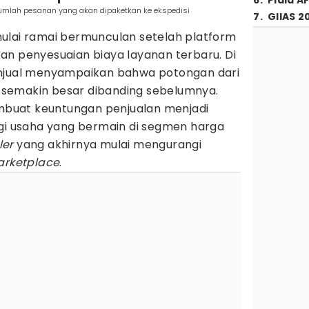
6
.
Piala A
 jumlah pesanan yang akan dipaketkan ke ekspedisi
7
.
GIIAS 2
ulai ramai bermunculan setelah platform
penyesuaian biaya layanan terbaru. Di
enjual menyampaikan bahwa potongan dari
sa semakin besar dibanding sebelumnya.
membuat keuntungan penjualan menjadi
agi usaha yang bermain di segmen harga
ler
yang akhirnya mulai mengurangi
rketplace
.