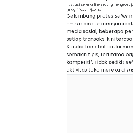
ilustrasi seller online sedang mengecek
(magnific.com/jcomp)
Gelombang protes
seller
m
e-commerce mengumumkan 
media sosial, beberapa p
setiap transaksi kini tera
Kondisi tersebut dinilai 
semakin tipis, terutama b
kompetitif. Tidak sedikit
sel
aktivitas toko mereka di
ma