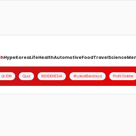
ch
Hype
Korea
Life
Health
Automotive
Food
Travel
Science
Me
 di IDN
Quiz
INSIDENESIA
#LokalBerdaya
Profil Dokter