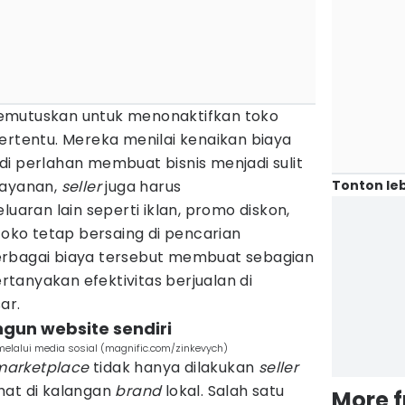
mutuskan untuk menonaktifkan toko
ertentu. Mereka menilai kenaikan biaya
i perlahan membuat bisnis menjadi sulit
Tonton leb
layanan,
seller
juga harus
ran lain seperti iklan, promo diskon,
 toko tetap bersaing di pencarian
erbagai biaya tersebut membuat sebagian
anyakan efektivitas berjualan di
ar.
ngun website sendiri
 melalui media sosial (magnific.com/zinkevych)
marketplace
tidak hanya dilakukan
seller
lihat di kalangan
brand
lokal. Salah satu
More 