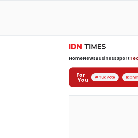
Home
News
Business
Sport
Te
For
# Yuk Vote
Iklanin
You