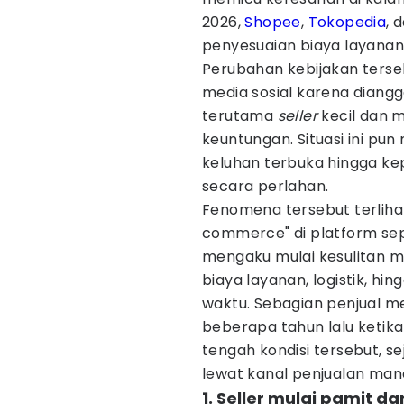
2026,
Shopee
,
Tokopedia
, 
penyesuaian biaya layana
Perubahan kebijakan terse
media sosial karena dian
terutama
seller
kecil dan
keuntungan. Situasi ini pu
keluhan terbuka hingga k
secara perlahan.
Fenomena tersebut terliha
commerce" di platform sep
mengaku mulai kesulitan
biaya layanan, logistik, hi
waktu. Sebagian penjual me
beberapa tahun lalu ketika 
tengah kondisi tersebut, s
lewat kanal penjualan mand
1. Seller mulai pamit d