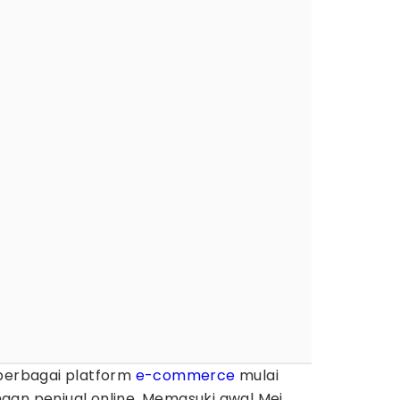
 berbagai platform
e-commerce
mulai
gan penjual online. Memasuki awal Mei