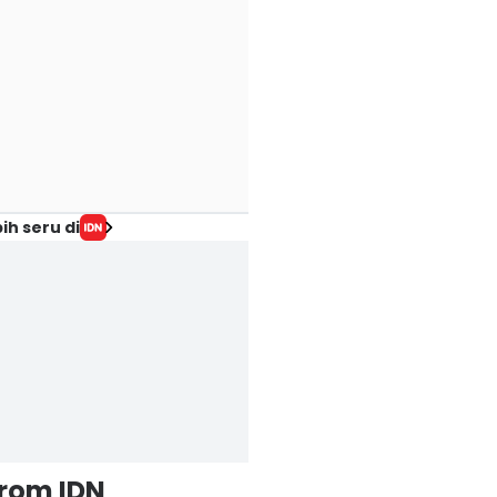
ih seru di
from IDN