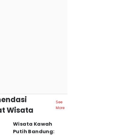
endasi
See
t Wisata
More
Wisata Kawah
Putih Bandung: