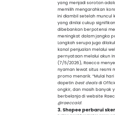
yang menjadi sorotan ada
memilih mengarahkan kons
ini diambil setelah muncu
yang dinilai cukup signifika
dibebankan berpotensi meme
meningkat dalam jangka p
Langkah serupa juga dilak
kanal penjualan melalui w
pernyataan melalui akun I
(7/5/2026), Raecca menyeb
nyaman lewat situs resmi
promo menarik. “Mulai hari
dapetin
best deals
di Offic
ongkir, dan masih banyak
berbelanja di website Raec
@raeccaid
.
3. Shopee perbarui ske