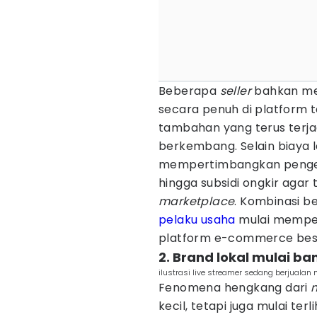
Beberapa
seller
bahkan me
secara penuh di platform t
tambahan yang terus terjad
berkembang. Selain biaya 
mempertimbangkan pengelua
hingga subsidi ongkir agar
marketplace
. Kombinasi b
pelaku usaha
mulai mempert
platform e-commerce bes
2. Brand lokal mulai ba
ilustrasi live streamer sedang berjualan
Fenomena hengkang dari
kecil, tetapi juga mulai ter