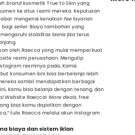
lah
brand
kosmetik True to Skin yang
umen ke situs resmi mereka. Keputusan
l kabar mengenai kenaikan
fee
layanan
n bagi
seller
. Biaya tambahan yang
ngaruhi stabilitas bisnis jika terus
anjang.
ukan oleh Raecca yang mulai memperkuat
ebsite resmi perusahaan. Mengutip
nstagram resminya pada, Kamis
ut konsumen kini bisa berbelanja lebih
 mereka sambil mendapatkan berbagai
 ini, kamu bisa belanja dengan tenang, dan
ial Website Raecca!
More deals,
free
 yang bisa kamu dapatkan dengan
ca,” tulis Raecca melalui akun Instagram
ma biaya dan sistem iklan