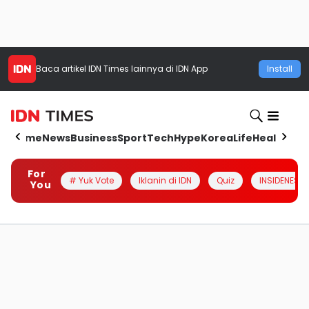
Baca artikel
IDN Times
lainnya di IDN App
Install
Home
News
Business
Sport
Tech
Hype
Korea
Life
Health
Aut
For
# Yuk Vote
Iklanin di IDN
Quiz
INSIDENESIA
You