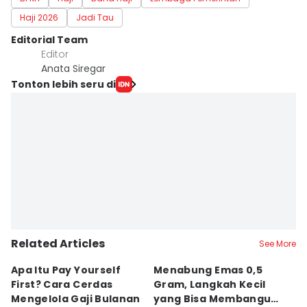
Haji 2026
Jadi Tau
Editorial Team
Editor
Anata Siregar
Tonton lebih seru di
Related Articles
See More
Apa Itu Pay Yourself
Menabung Emas 0,5
Ap
First? Cara Cerdas
Gram, Langkah Kecil
F
Mengelola Gaji Bulanan
yang Bisa Membangun
K