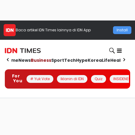
Baca artikel
IDN Times
lainnya di IDN App
Install
Home
News
Business
Sport
Tech
Hype
Korea
Life
Health
Aut
For
# Yuk Vote
Iklanin di IDN
Quiz
INSIDENESIA
You