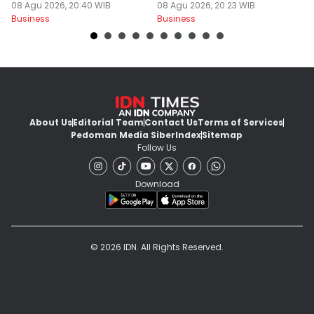
08 Agu 2026, 20:40 WIB
Aset Besar
08 Agu 2026, 20:23 WIB
08
Business
Business
Bu
About Us
Editorial Team
Contact Us
Terms of Services
Pedoman Media Siber
Index
Sitemap
Follow Us
Download
© 2026 IDN. All Rights Reserved.