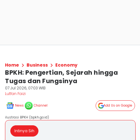
Home
Business
Economy
BPKH: Pengertian, Sejarah hingga
Tugas dan Fungsinya
07 Jul 2026, 07:03 WIB
Lutfan Faizi
News
Channel
Add Us on Google
ilustrasi BPKH (bpkh.go.id)
Intinya Sih