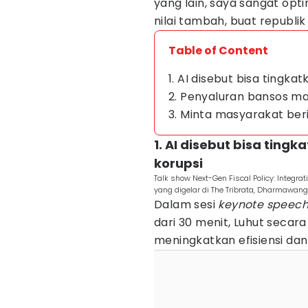
yang lain, saya sangat op
nilai tambah, buat republik 
Table of Content
1. AI disebut bisa tingka
2. Penyaluran bansos ma
3. Minta masyarakat ber
1. AI disebut bisa ting
korupsi
Talk show Next-Gen Fiscal Policy: Integra
yang digelar di The Tribrata, Dharmawan
Dalam sesi
keynote speec
dari 30 menit, Luhut seca
meningkatkan efisiensi dan