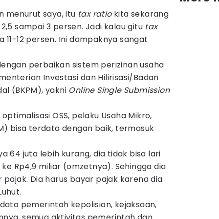
n menurut saya, itu
tax ratio
kita sekarang
k 2,5 sampai 3 persen. Jadi kalau gitu
tax
ra 11-12 persen. Ini dampaknya sangat
 dengan perbaikan sistem perizinan usaha
menterian Investasi dan Hilirisasi/Badan
al (BKPM), yakni
Online Single Submission
optimalisasi OSS, pelaku Usaha Mikro,
) bisa terdata dengan baik, termasuk
4 juta lebih kurang, dia tidak bisa lari
un ke Rp4,9 miliar (omzetnya). Sehingga dia
ar pajak. Dia harus bayar pajak karena dia
Luhut.
i data pemerintah kepolisian, kejaksaan,
innya, semua aktivitas pemerintah dan