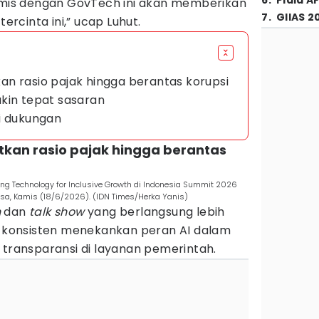
6
.
Piala A
timis dengan GovTech ini akan memberikan
7
.
GIIAS 2
tercinta ini,” ucap Luhut.
tkan rasio pajak hingga berantas korupsi
kin tepat sasaran
i dukungan
katkan rasio pajak hingga berantas
ting Technology for Inclusive Growth di Indonesia Summit 2026
gsa, Kamis (18/6/2026). (IDN Times/Herka Yanis)
h
dan
talk show
yang berlangsung lebih
ra konsisten menekankan peran AI dalam
 transparansi di layanan pemerintah.