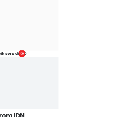
ih seru di
from IDN