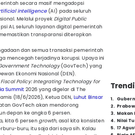
erintah secara masif mengadopsi
tificial intelligence
(AI) pada seluruh
sional. Melalui proyek
Digital Public
psi AI, seluruh layanan digital pemerintah
k memastikan transparansi diterapkan
gadaan dan semua transaksi pemerintah
ga mencegah terjadinya korupsi. Upaya ini
Government Technology
(GovTech) yang
Dewan Ekonomi Nasional (DEN).
Fiscal Policy: Integrating Technology for
Trendi
ia Summit
2026 yang digelar di The
amis (18/6/2026), Ketua DEN,
Luhut Binsar
1
.
Gubern
atan GovTech akan mendorong
2
.
Prabow
n depan ke angka 6 persen.
3
.
Makan B
, kita 6 persen
growth
, asal kita konsisten
4
.
Nilai T
5
.
17 Agus
erburu-buru, itu saja dari saya sih. Kalau