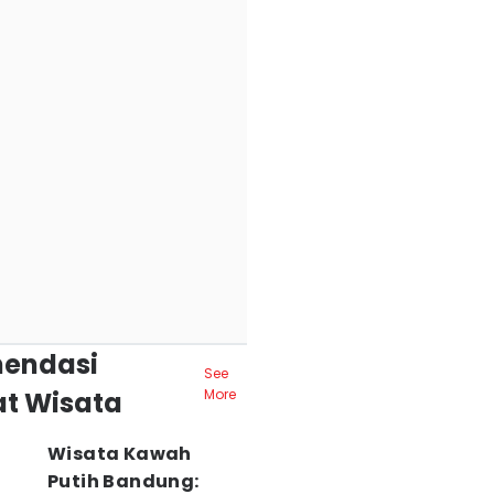
endasi
See
t Wisata
More
Wisata Kawah
Putih Bandung: