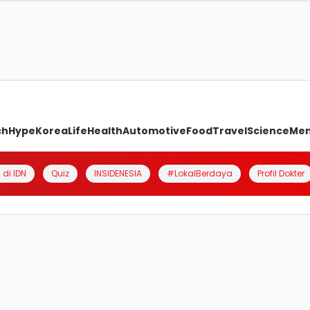
ch
Hype
Korea
Life
Health
Automotive
Food
Travel
Science
Me
 di IDN
Quiz
INSIDENESIA
#LokalBerdaya
Profil Dokter