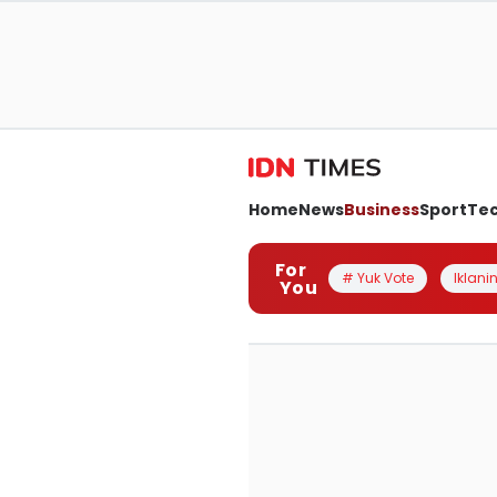
Home
News
Business
Sport
Te
For
# Yuk Vote
Iklanin
You