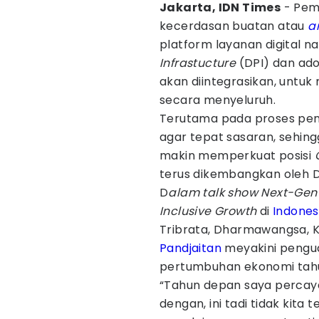
Jakarta, IDN Times
- Pem
kecerdasan buatan atau
ar
platform layanan digital na
Infrastucture
(DPI) dan ado
akan diintegrasikan, untu
secara menyeluruh.
Terutama pada proses pen
agar tepat sasaran, sehing
makin memperkuat posisi
terus dikembangkan oleh 
D
alam talk show
Next-Gen 
Inclusive Growth
di
Indones
Tribrata, Dharmawangsa, K
Pandjaitan
meyakini pengu
pertumbuhan ekonomi tahu
“Tahun depan saya percaya
dengan, ini tadi tidak kita t