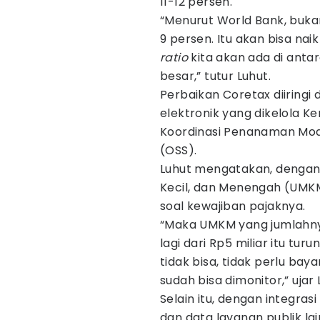
11-12 persen.
“Menurut World Bank, buka
9 persen. Itu akan bisa nai
ratio
kita akan ada di anta
besar,” tutur Luhut.
Perbaikan Coretax diiringi
elektronik yang dikelola Ke
Koordinasi Penanaman Mod
(OSS).
Luhut mengatakan, dengan 
Kecil, dan Menengah (UMKM
soal kewajiban pajaknya.
“Maka UMKM yang jumlahnya 6
lagi dari Rp5 miliar itu tur
tidak bisa, tidak perlu bay
sudah bisa dimonitor,” ujar 
Selain itu, dengan integras
dan data layanan publik la