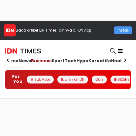
Baca artikel
IDN Times
lainnya di IDN App
Install
Home
News
Business
Sport
Tech
Hype
Korea
Life
Health
Aut
For
# Yuk Vote
Iklanin di IDN
Quiz
INSIDENESIA
You