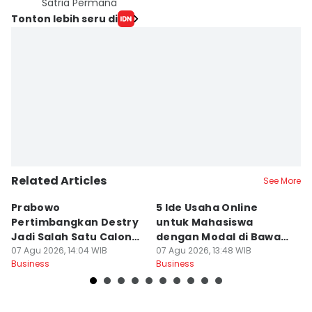
Satria Permana
Tonton lebih seru di
Related Articles
See More
Prabowo
5 Ide Usaha Online
5 
Pertimbangkan Destry
untuk Mahasiswa
M
Jadi Salah Satu Calon
dengan Modal di Bawah
C
Gubernur BI
07 Agu 2026, 14:04 WIB
Rp500 Ribu
07 Agu 2026, 13:48 WIB
07
Business
Business
Bu