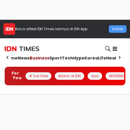
Baca artikel
IDN Times
lainnya di IDN App
Install
Home
News
Business
Sport
Tech
Hype
Korea
Life
Health
Aut
For
# Yuk Vote
Iklanin di IDN
Quiz
INSIDENESIA
You