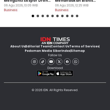
Mengunci Ekspor Drone
Menandakan Bisnis
M
dan Komponennya
06 Agu 2026, 13:05 WIB
Sehat?
06 Agu 2026, 12:25 WIB
L
06
Business
Business
Bu
About Us
Editorial Team
Contact Us
Terms of Services
Pedoman Media Siber
Index
Sitemap
Follow Us
Download
© 2026 IDN. All Rights Reserved.