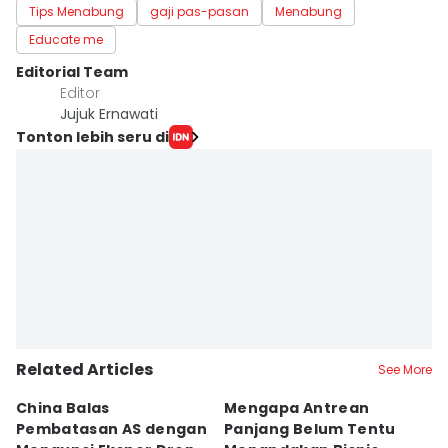
Tips Menabung
gaji pas-pasan
Menabung
Educate me
Editorial Team
Editor
Jujuk Ernawati
Tonton lebih seru di
Related Articles
See More
China Balas
Mengapa Antrean
W
Pembatasan AS dengan
Panjang Belum Tentu
W