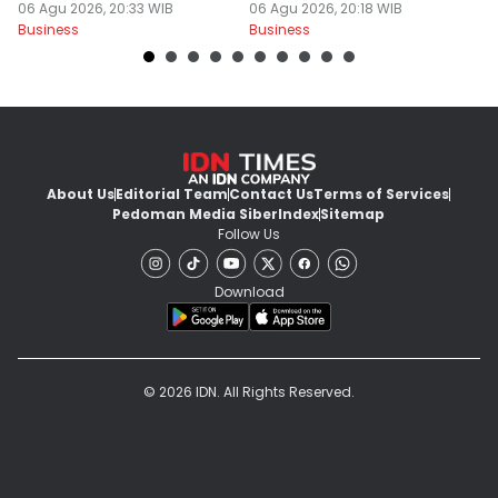
Wisatawan Muslim
06 Agu 2026, 20:33 WIB
06 Agu 2026, 20:18 WIB
A
06
Business
Business
Bu
About Us
Editorial Team
Contact Us
Terms of Services
Pedoman Media Siber
Index
Sitemap
Follow Us
Download
© 2026 IDN. All Rights Reserved.