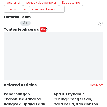
asuransi
penyakit berbahaya
Educate me
tips asuransi
asuransi kesehatan
Editorial Team
3+
Editor
Tonton lebih seru di
Anata Siregar
Editor
Dwifantya Aquina
Editor
Jumawan Syahrudin
Related Articles
See More
Penerbangan
Apa Itu Dynamic
K
Transnusa Jakarta-
Pricing? Pengertian,
H
Bangkok, Upaya Tarik
Cara Kerja, dan Contoh
Ja