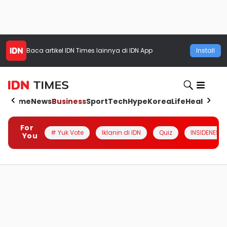
Baca artikel
IDN Times
lainnya di IDN App
Install
Home
News
Business
Sport
Tech
Hype
Korea
Life
Health
Aut
For
# Yuk Vote
Iklanin di IDN
Quiz
INSIDENESIA
You