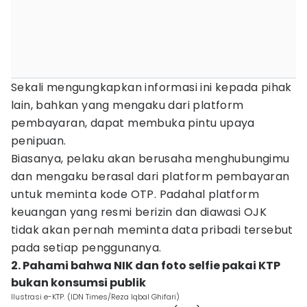
Sekali mengungkapkan informasi ini kepada pihak
lain, bahkan yang mengaku dari platform
pembayaran, dapat membuka pintu upaya
penipuan.
Biasanya, pelaku akan berusaha menghubungimu
dan mengaku berasal dari platform pembayaran
untuk meminta kode OTP. Padahal platform
keuangan yang resmi berizin dan diawasi OJK
tidak akan pernah meminta data pribadi tersebut
pada setiap penggunanya.
2. Pahami bahwa NIK dan foto selfie pakai KTP
bukan konsumsi publik
Ilustrasi e-KTP. (IDN Times/Reza Iqbal Ghifari)