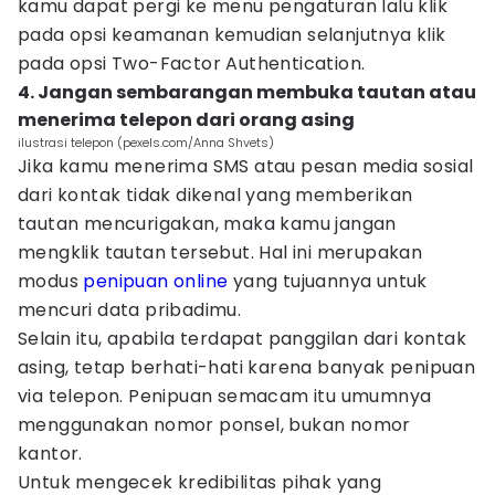
kamu dapat pergi ke menu pengaturan lalu klik
pada opsi keamanan kemudian selanjutnya klik
pada opsi Two-Factor Authentication.
4. Jangan sembarangan membuka tautan atau
menerima telepon dari orang asing
ilustrasi telepon (pexels.com/Anna Shvets)
Jika kamu menerima SMS atau pesan media sosial
dari kontak tidak dikenal yang memberikan
tautan mencurigakan, maka kamu jangan
mengklik tautan tersebut. Hal ini merupakan
modus
penipuan online
yang tujuannya untuk
mencuri data pribadimu.
Selain itu, apabila terdapat panggilan dari kontak
asing, tetap berhati-hati karena banyak penipuan
via telepon. Penipuan semacam itu umumnya
menggunakan nomor ponsel, bukan nomor
kantor.
Untuk mengecek kredibilitas pihak yang