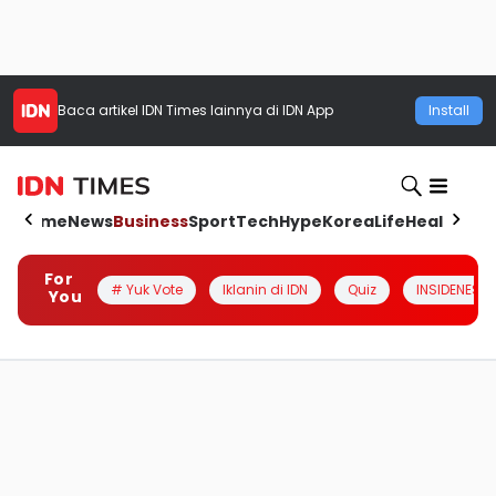
Baca artikel
IDN Times
lainnya di IDN App
Install
Home
News
Business
Sport
Tech
Hype
Korea
Life
Health
Aut
For
# Yuk Vote
Iklanin di IDN
Quiz
INSIDENESIA
You