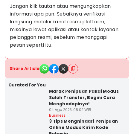
Jangan klik tautan atau mengungkapkan 
informasi apa pun. Sebaiknya verifikasi 
langsung melalui kanal resmi platform, 
misalnya lewat aplikasi atau kontak layanan 
pelanggan resmi, sebelum menanggapi 
pesan seperti itu.
Share Article
Curated For You
Marak Penipuan Pakai Modus
Salah Transfer, Begini Cara
Menghadapinya!
04 Agu 2023, 08:02 WIB
Business
3 Tips Menghindari Penipuan
Online Modus Kirim Kode
Rahasia