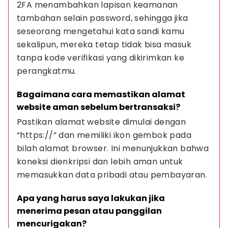
2FA menambahkan lapisan keamanan 
tambahan selain password, sehingga jika 
seseorang mengetahui kata sandi kamu 
sekalipun, mereka tetap tidak bisa masuk 
tanpa kode verifikasi yang dikirimkan ke 
perangkatmu.
Bagaimana cara memastikan alamat 
website aman sebelum bertransaksi?
Pastikan alamat website dimulai dengan 
“https://” dan memiliki ikon gembok pada 
bilah alamat browser. Ini menunjukkan bahwa 
koneksi dienkripsi dan lebih aman untuk 
memasukkan data pribadi atau pembayaran.
Apa yang harus saya lakukan jika 
menerima pesan atau panggilan 
mencurigakan?