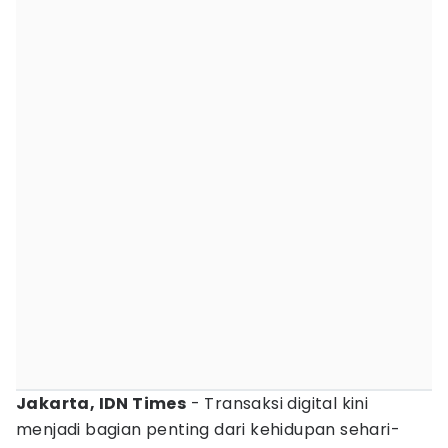
Jakarta, IDN Times
- Transaksi digital kini
menjadi bagian penting dari kehidupan sehari-