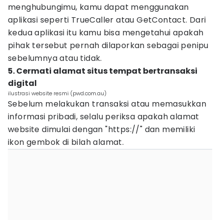
menghubungimu, kamu dapat menggunakan
aplikasi seperti TrueCaller atau GetContact. Dari
kedua aplikasi itu kamu bisa mengetahui apakah
pihak tersebut pernah dilaporkan sebagai penipu
sebelumnya atau tidak.
5. Cermati alamat situs tempat bertransaksi
digital
ilustrasi website resmi (pwd.com.au)
Sebelum melakukan transaksi atau memasukkan
informasi pribadi, selalu periksa apakah alamat
website dimulai dengan "https://" dan memiliki
ikon gembok di bilah alamat.