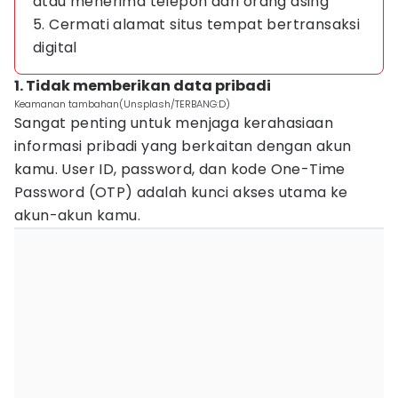
atau menerima telepon dari orang asing
5. Cermati alamat situs tempat bertransaksi
digital
1. Tidak memberikan data pribadi
Keamanan tambahan(Unsplash/TERBANG:D)
Sangat penting untuk menjaga kerahasiaan
informasi pribadi yang berkaitan dengan akun
kamu. User ID, password, dan kode One-Time
Password (OTP) adalah kunci akses utama ke
akun-akun kamu.