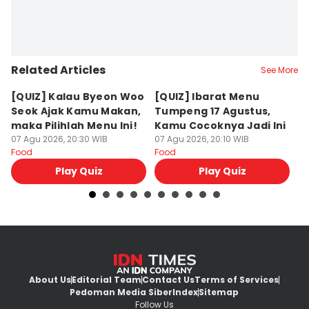
Related Articles
See More
[QUIZ] Kalau Byeon Woo
[QUIZ] Ibarat Menu
R
Seok Ajak Kamu Makan,
Tumpeng 17 Agustus,
Bu
maka Pilihlah Menu Ini!
Kamu Cocoknya Jadi Ini
L
07 Agu 2026, 20:30 WIB
07 Agu 2026, 20:10 WIB
M
07
Food
Food
Fo
Play Quiz
Play Quiz
About Us
Editorial Team
Contact Us
Terms of Services
Pedoman Media Siber
Index
Sitemap
Follow Us