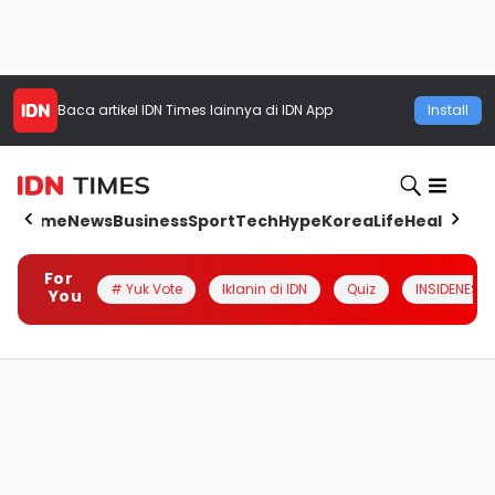
Baca artikel
IDN Times
lainnya di IDN App
Install
Home
News
Business
Sport
Tech
Hype
Korea
Life
Health
Aut
For
# Yuk Vote
Iklanin di IDN
Quiz
INSIDENESIA
You