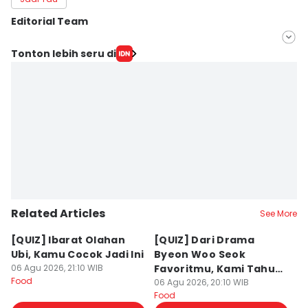
Editorial Team
Editor
Tonton lebih seru di
Febrianti Diah Kusumaningrum
Editor
Erick Akbar
Related Articles
See More
[QUIZ] Ibarat Olahan
[QUIZ] Dari Drama
B
Ubi, Kamu Cocok Jadi Ini
Byeon Woo Seok
M
06 Agu 2026, 21:10 WIB
Favoritmu, Kami Tahu
P
Food
Makanan yang Cocok
06 Agu 2026, 20:10 WIB
B
06
Food
Fo
untukmu