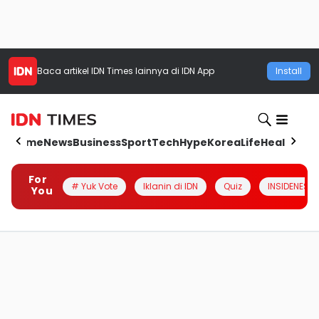
Baca artikel
IDN Times
lainnya di IDN App
Install
Home
News
Business
Sport
Tech
Hype
Korea
Life
Health
Aut
For
# Yuk Vote
Iklanin di IDN
Quiz
INSIDENESIA
You