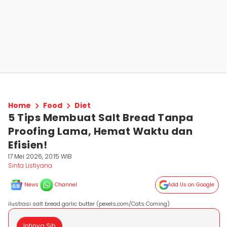
Home
Food
Diet
5 Tips Membuat Salt Bread Tanpa
Proofing Lama, Hemat Waktu dan
Efisien!
17 Mei 2026, 20:15 WIB
Sinta Listiyana
News
Channel
Add Us on Google
ilustrasi salt bread garlic butter (pexels.com/Cats Coming)
Intinya Sih