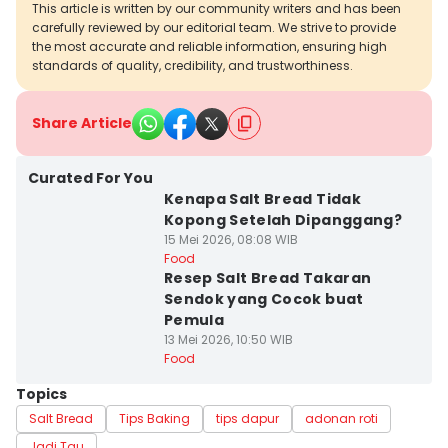
This article is written by our community writers and has been
carefully reviewed by our editorial team. We strive to provide
the most accurate and reliable information, ensuring high
standards of quality, credibility, and trustworthiness.
Share Article
Curated For You
Kenapa Salt Bread Tidak
Kopong Setelah Dipanggang?
15 Mei 2026, 08:08 WIB
Food
Resep Salt Bread Takaran
Sendok yang Cocok buat
Pemula
13 Mei 2026, 10:50 WIB
Food
Topics
Salt Bread
Tips Baking
tips dapur
adonan roti
Jadi Tau