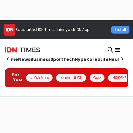
Baca artikel
IDN Times
lainnya di IDN App
Install
Home
News
Business
Sport
Tech
Hype
Korea
Life
Health
Aut
For
# Yuk Vote
Iklanin di IDN
Quiz
INSIDENESIA
You