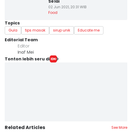
Selai
02 Jun 2021, 20:31 WIB
Food
Topics
Gula
tips masak
sirup unik
Educate me
Editorial Team
Editor
Inaf Mei
Tonton lebih seru di
Related Articles
See More