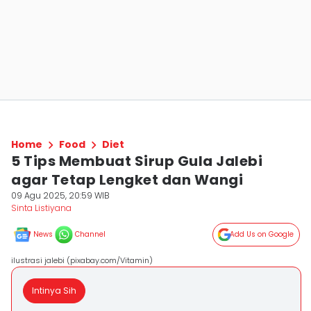
Home
Food
Diet
5 Tips Membuat Sirup Gula Jalebi
agar Tetap Lengket dan Wangi
09 Agu 2025, 20:59 WIB
Sinta Listiyana
News
Channel
Add Us on Google
ilustrasi jalebi (pixabay.com/Vitamin)
Intinya Sih