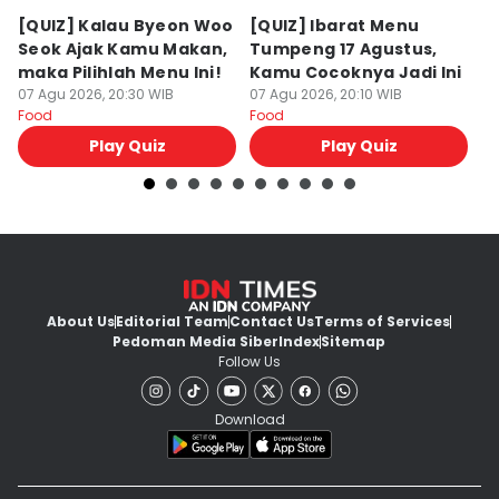
[QUIZ] Kalau Byeon Woo
[QUIZ] Ibarat Menu
R
Seok Ajak Kamu Makan,
Tumpeng 17 Agustus,
Bu
maka Pilihlah Menu Ini!
Kamu Cocoknya Jadi Ini
L
07 Agu 2026, 20:30 WIB
07 Agu 2026, 20:10 WIB
M
07
Food
Food
Fo
Play Quiz
Play Quiz
About Us
Editorial Team
Contact Us
Terms of Services
Pedoman Media Siber
Index
Sitemap
Follow Us
Download