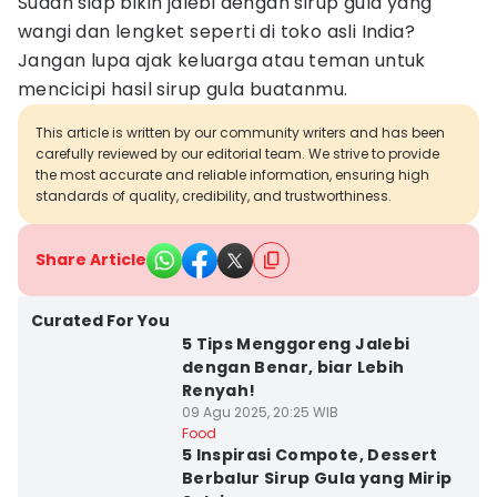
Sudah siap bikin jalebi dengan sirup gula yang
wangi dan lengket seperti di toko asli India?
Jangan lupa ajak keluarga atau teman untuk
mencicipi hasil sirup gula buatanmu.
This article is written by our community writers and has been
carefully reviewed by our editorial team. We strive to provide
the most accurate and reliable information, ensuring high
standards of quality, credibility, and trustworthiness.
Share Article
Curated For You
5 Tips Menggoreng Jalebi
dengan Benar, biar Lebih
Renyah!
09 Agu 2025, 20:25 WIB
Food
5 Inspirasi Compote, Dessert
Berbalur Sirup Gula yang Mirip