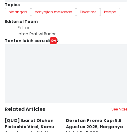
Topics
hidangan
penyajian makanan
Divert me
kelapa
Editorial Team
Editor
Intan Pratiwi Buchr
Tonton lebih seru di
Related Articles
See More
[QUIZ] Ibarat Olahan
Deretan Promo Kopi 8.8
[Q
Pistachio Viral, Kamu
Agustus 2026, Harganya
C