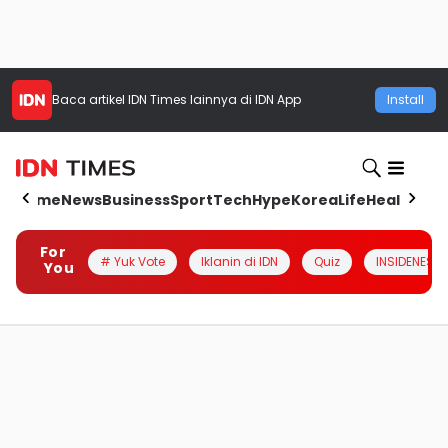
Baca artikel
IDN Times
lainnya di IDN App
Install
Home
News
Business
Sport
Tech
Hype
Korea
Life
Health
Aut
For
# Yuk Vote
Iklanin di IDN
Quiz
INSIDENESIA
You