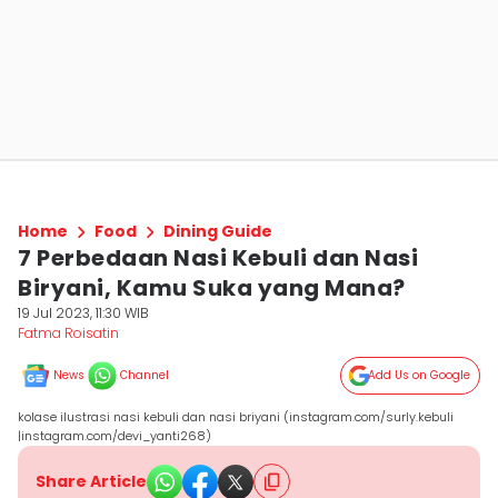
Home
Food
Dining Guide
7 Perbedaan Nasi Kebuli dan Nasi
Biryani, Kamu Suka yang Mana?
19 Jul 2023, 11:30 WIB
Fatma Roisatin
News
Channel
Add Us on Google
kolase ilustrasi nasi kebuli dan nasi briyani (instagram.com/surly.kebuli
|instagram.com/devi_yanti268)
Share Article