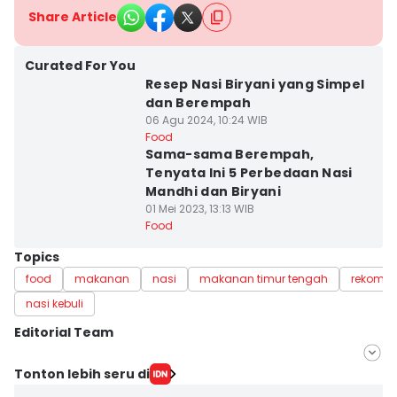
Share Article
Curated For You
Resep Nasi Biryani yang Simpel
dan Berempah
06 Agu 2024, 10:24 WIB
Food
Sama-sama Berempah,
Tenyata Ini 5 Perbedaan Nasi
Mandhi dan Biryani
01 Mei 2023, 13:13 WIB
Food
Topics
food
makanan
nasi
makanan timur tengah
rekome
nasi kebuli
Editorial Team
Editor
Tonton lebih seru di
Fatma Roisatin