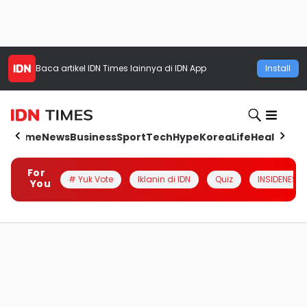
Baca artikel
IDN Times
lainnya di IDN App
Install
Home
News
Business
Sport
Tech
Hype
Korea
Life
Health
Aut
For
# Yuk Vote
Iklanin di IDN
Quiz
INSIDENESIA
You