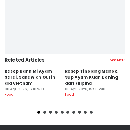
Editor
Dewi Suci Rahayu
Related Articles
See More
Resep Banh Mi Ayam
Resep Tinolang Manok,
M
Serai, Sandwich Gurih
Sup Ayam Kuah Bening
K
ala Vietnam
dari Filipina
y
08 Agu 2026, 16:18 WIB
08 Agu 2026, 15:58 WIB
08
Food
Food
Fo