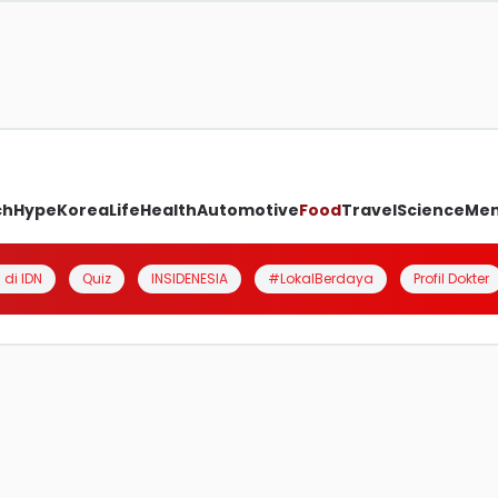
ch
Hype
Korea
Life
Health
Automotive
Food
Travel
Science
Me
 di IDN
Quiz
INSIDENESIA
#LokalBerdaya
Profil Dokter