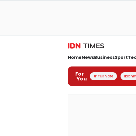
Home
News
Business
Sport
Te
For
# Yuk Vote
Iklanin
You