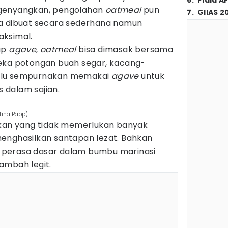
6
.
Piala A
ngenyangkan, pengolahan
oatmeal
pun
7
.
GIIAS 2
sa dibuat secara sederhana namun
aksimal.
up
agave
,
oatmeal
bisa dimasak bersama
eka potongan buah segar, kacang-
, lalu sempurnakan memakai
agave
untuk
 dalam sajian.
tina Papp)
ikan yang tidak memerlukan banyak
enghasilkan santapan lezat. Bahkan
perasa dasar dalam bumbu marinasi
ambah legit.