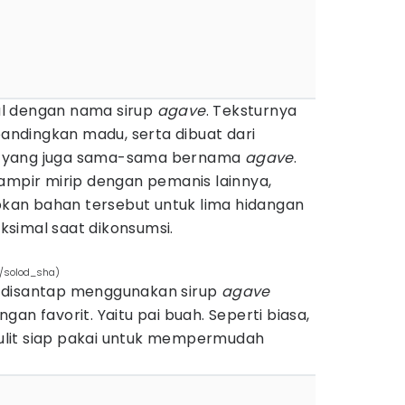
l dengan nama sirup
agave
. Teksturnya
ibandingkan madu, serta dibuat dari
 yang juga sama-sama bernama
agave
.
hampir mirip dengan pemanis lainnya,
an bahan tersebut untuk lima hidangan
simal saat dikonsumsi.
om/solod_sha)
 disantap menggunakan sirup
agave
an favorit. Yaitu pai buah. Seperti biasa,
lit siap pakai untuk mempermudah