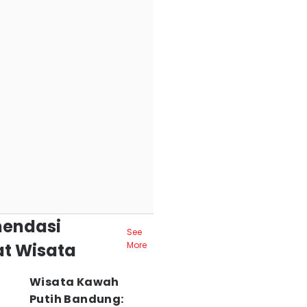
endasi
See
t Wisata
More
Wisata Kawah
Putih Bandung: