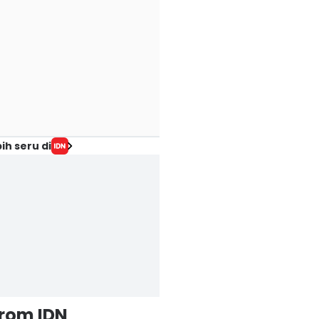
ih seru di
from IDN