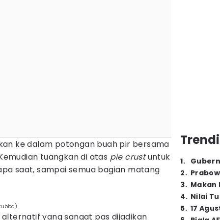
Trendi
kan ke dalam potongan buah pir bersama
 Kemudian tuangkan di atas
pie
crust
untuk
1
.
Gubern
pa saat, sampai semua bagian matang
2
.
Prabow
3
.
Makan B
4
.
Nilai T
 kubba)
5
.
17 Agus
alternatif yang sangat pas dijadikan