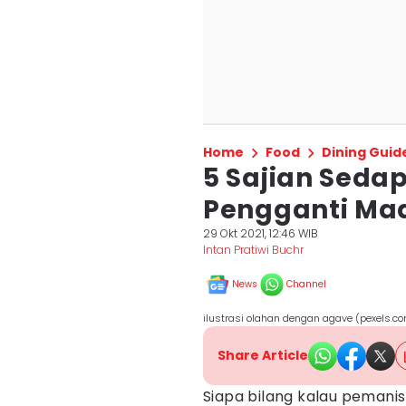
Home
Food
Dining Guid
5 Sajian Seda
Pengganti Ma
29 Okt 2021, 12:46 WIB
Intan Pratiwi Buchr
News
Channel
ilustrasi olahan dengan agave (pexels.com
Share Article
Siapa bilang kalau pemanis