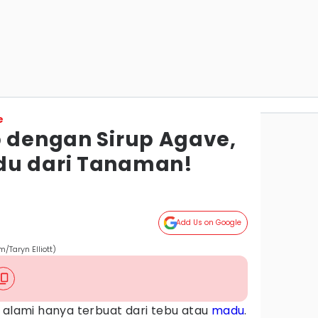
e
p dengan Sirup Agave,
du dari Tanaman!
Add Us on Google
/Taryn Elliott)
 alami hanya terbuat dari tebu atau
madu
.