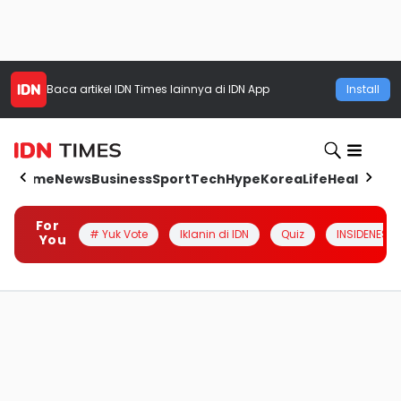
Baca artikel
IDN Times
lainnya di IDN App
Install
Home
News
Business
Sport
Tech
Hype
Korea
Life
Health
Aut
For
# Yuk Vote
Iklanin di IDN
Quiz
INSIDENESIA
You