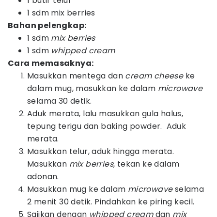
1 butir telur
1 sdm mix berries
Bahan pelengkap:
1 sdm
mix berries
1 sdm
whipped cream
Cara memasaknya:
Masukkan mentega dan
cream cheese
ke
dalam mug, masukkan ke dalam
microwave
selama 30 detik.
Aduk merata, lalu masukkan gula halus,
tepung terigu dan baking powder. Aduk
merata.
Masukkan telur, aduk hingga merata.
Masukkan
mix berries,
tekan ke dalam
adonan.
Masukkan mug ke dalam
microwave
selama
2 menit 30 detik. Pindahkan ke piring kecil.
Sajikan dengan
whipped cream
dan
mix