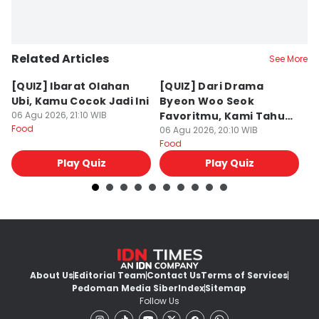
Related Articles
See More
[QUIZ] Ibarat Olahan
[QUIZ] Dari Drama
B
Ubi, Kamu Cocok Jadi Ini
Byeon Woo Seok
M
06 Agu 2026, 21:10 WIB
Favoritmu, Kami Tahu
P
Food
Makanan yang Cocok
06 Agu 2026, 20:10 WIB
B
06
Food
Fo
untukmu
Play Quiz
Play Quiz
About Us
Editorial Team
Contact Us
Terms of Services
Pedoman Media Siber
Index
Sitemap
Follow Us