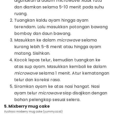
digunakan di dalam
microwave
. Aduk rata
dan diamkan selama 5-10 menit pada suhu
ruang.
Tuangkan kaldu ayam hingga ayam
terendam. Lalu masukkan potongan bawang
bombay dan daun bawang.
Masukkan ke dalam
microwave
selama
kurang lebih 5-8 menit atau hingga ayam
matang. Sisihkan.
Kocok lepas telur, kemudian tuangkan ke
atas sup ayam. Masukkan kembali ke dalam
microwave
selama 1 menit. Atur kematangan
telur dan koreksi rasa.
Siramkan ayam ke atas nasi hangat. Nasi
ayam telur
microwave
siap disajikan dengan
bahan pelengkap sesuai selera.
5. Mixberry mug cake
ilustrasi mixberry mug cake (yummy.co.id)