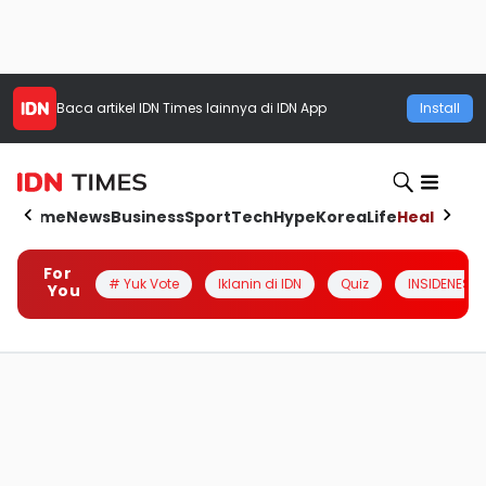
Baca artikel
IDN Times
lainnya di IDN App
Install
Home
News
Business
Sport
Tech
Hype
Korea
Life
Health
Aut
For
# Yuk Vote
Iklanin di IDN
Quiz
INSIDENESIA
You