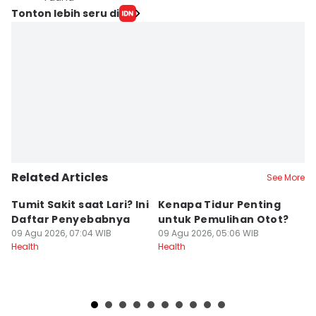
Tonton lebih seru di
Related Articles
See More
Tumit Sakit saat Lari? Ini
Kenapa Tidur Penting
M
Daftar Penyebabnya
untuk Pemulihan Otot?
M
09 Agu 2026, 07:04 WIB
09 Agu 2026, 05:06 WIB
L
Health
Health
T
08
He