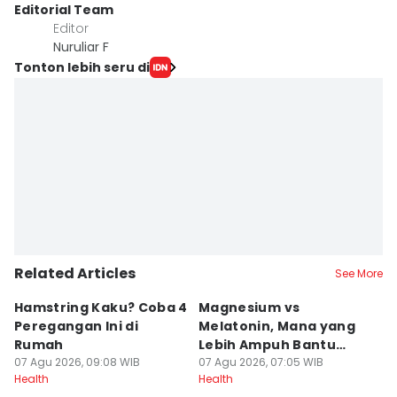
Editorial Team
Editor
Nuruliar F
Tonton lebih seru di
Related Articles
See More
Hamstring Kaku? Coba 4
Magnesium vs
7 
Peregangan Ini di
Melatonin, Mana yang
B
Rumah
Lebih Ampuh Bantu
Re
07 Agu 2026, 09:08 WIB
Tidur?
07 Agu 2026, 07:05 WIB
07
Health
Health
He