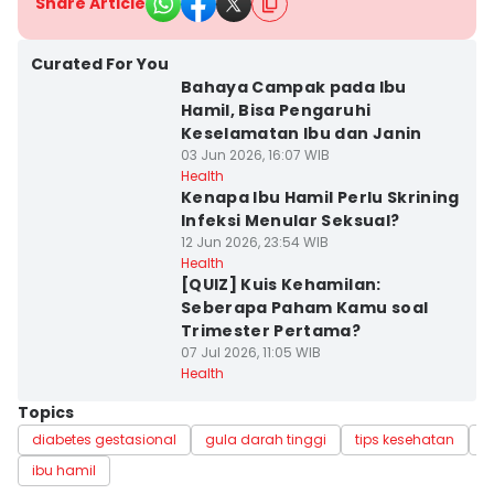
Share Article
Curated For You
Bahaya Campak pada Ibu
Hamil, Bisa Pengaruhi
Keselamatan Ibu dan Janin
03 Jun 2026, 16:07 WIB
Health
Kenapa Ibu Hamil Perlu Skrining
Infeksi Menular Seksual?
12 Jun 2026, 23:54 WIB
Health
[QUIZ] Kuis Kehamilan:
Seberapa Paham Kamu soal
Trimester Pertama?
07 Jul 2026, 11:05 WIB
Health
Topics
diabetes gestasional
gula darah tinggi
tips kesehatan
f
ibu hamil