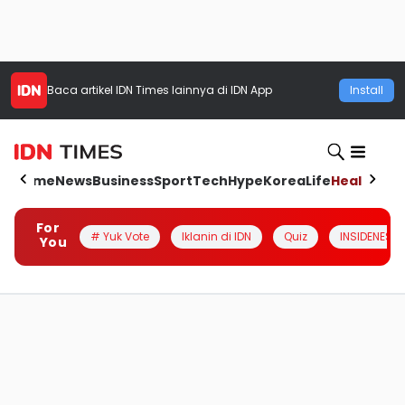
Baca artikel
IDN Times
lainnya di IDN App
Install
Home
News
Business
Sport
Tech
Hype
Korea
Life
Health
Aut
For
# Yuk Vote
Iklanin di IDN
Quiz
INSIDENESIA
You