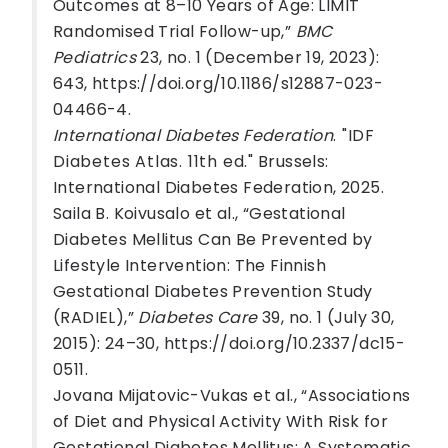
Outcomes at 8–10 Years of Age: LIMIT
Randomised Trial Follow-up,”
BMC
Pediatrics
23, no. 1 (December 19, 2023):
643, https://doi.org/10.1186/s12887-023-
04466-4.
International Diabetes Federation
. "IDF
Diabetes Atlas. 11th ed." Brussels:
International Diabetes Federation, 2025.
Saila B. Koivusalo et al., “Gestational
Diabetes Mellitus Can Be Prevented by
Lifestyle Intervention: The Finnish
Gestational Diabetes Prevention Study
(RADIEL),”
Diabetes Care
39, no. 1 (July 30,
2015): 24–30, https://doi.org/10.2337/dc15-
0511.
Jovana Mijatovic-Vukas et al., “Associations
of Diet and Physical Activity With Risk for
Gestational Diabetes Mellitus: A Systematic