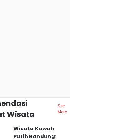
endasi
See
t Wisata
More
Wisata Kawah
Putih Bandung: