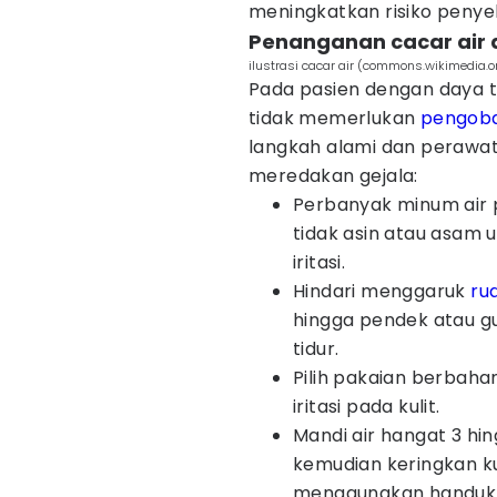
meningkatkan risiko penyeb
Penanganan cacar air 
ilustrasi cacar air (commons.wikimedia.
Pada pasien dengan daya t
tidak memerlukan
pengob
langkah alami dan perawa
meredakan gejala:
Perbanyak minum air 
tidak asin atau asam
iritasi.
Hindari menggaruk
ru
hingga pendek atau g
tidur.
Pilih pakaian berbaha
iritasi pada kulit.
Mandi air hangat 3 hin
kemudian keringkan k
menggunakan handuk