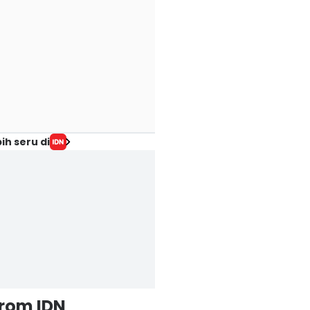
ih seru di
from IDN