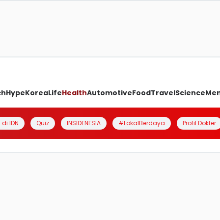
ch
Hype
Korea
Life
Health
Automotive
Food
Travel
Science
Me
 di IDN
Quiz
INSIDENESIA
#LokalBerdaya
Profil Dokter