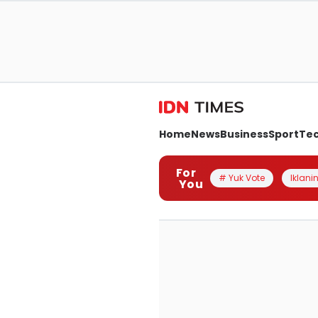
Home
News
Business
Sport
Te
For
# Yuk Vote
Iklanin
You