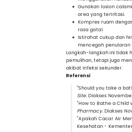
Gunakan losion calam
area yang teriritasi.
Kompres ruam dengan
rasa gatal.
Istirahat cukup dan h
mencegah penularan v
Langkah-langkah ini tid
pemulihan, tetapi juga me
akibat infeksi sekunder.
Referensi
"Should you take a bat
Site.
Diakses November
"How to Bathe a Child 
Pharmacy.
Diakses No
"Apakah Cacar Air Men
Kesehatan - Kementeri