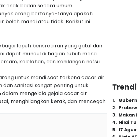
dak enak badan secara umum.
 banyak orang bertanya-tanya apakah
r boleh mandi atau tidak. Berikut ini
ebagai lepuh berisi cairan yang gatal dan
ini dapat muncul di bagian tubuh mana
demam, kelelahan, dan kehilangan nafsu
arang untuk mandi saat terkena cacar air
 dan sanitasi sangat penting untuk
Trendi
 dalam mengelola gejala cacar air
1
.
Gubern
tal, menghilangkan kerak, dan mencegah
2
.
Prabow
3
.
Makan B
4
.
Nilai T
5
.
17 Agus