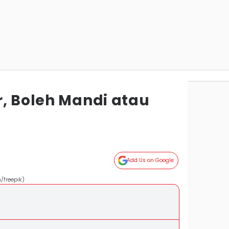
r, Boleh Mandi atau
Add Us on Google
m/freepik)