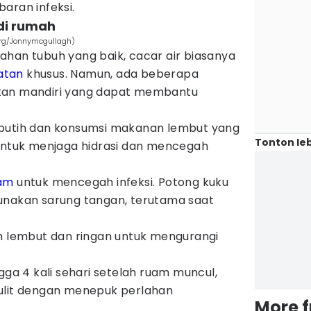
aran infeksi.
di rumah
org/Jonnymcgullagh)
ahan tubuh yang baik, cacar air biasanya
atan
khusus. Namun, ada beberapa
tan mandiri yang dapat membantu
putih dan konsumsi makanan lembut yang
Tonton leb
 untuk menjaga hidrasi dan mencegah
am
untuk mencegah infeksi. Potong kuku
unakan sarung tangan, terutama saat
n lembut dan ringan untuk mengurangi
gga 4 kali sehari setelah ruam muncul,
ulit dengan menepuk perlahan
More 
.