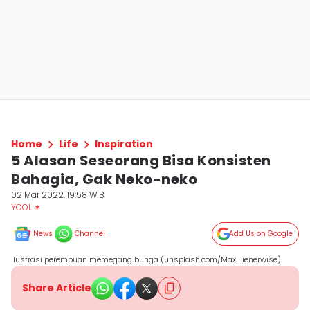
Home
Life
Inspiration
5 Alasan Seseorang Bisa Konsisten
Bahagia, Gak Neko-neko
02 Mar 2022, 19:58 WIB
YOOL ✶
News
Channel
Add Us on Google
ilustrasi perempuan memegang bunga (unsplash.com/Max Ilienerwise)
Share Article