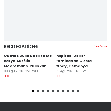
Related Articles
See More
Quotes Buku Back to Me
Inspirasi Dekor
[
karya Aurélie
Pernikahan Gisela
P
Moeremans, Pulihkan
Cindy, Temanya
S
Luka Terdalam
09 Agu 2026, 12:25 WIB
Romantic Garden!
09 Agu 2026, 12:10 WIB
I
09
Life
Life
Lif