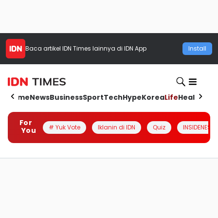
Baca artikel
IDN Times
lainnya di IDN App
Install
Home
News
Business
Sport
Tech
Hype
Korea
Life
Health
Aut
For
# Yuk Vote
Iklanin di IDN
Quiz
INSIDENESIA
You