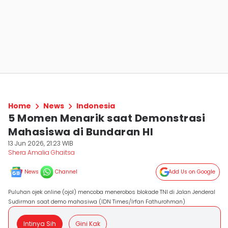
Home
News
Indonesia
5 Momen Menarik saat Demonstrasi
Mahasiswa di Bundaran HI
13 Jun 2026, 21:23 WIB
Shera Amalia Ghaitsa
News
Channel
Add Us on Google
Puluhan ojek online (ojol) mencoba menerobos blokade TNI di Jalan Jenderal
Sudirman saat demo mahasiwa (IDN Times/Irfan Fathurohman)
Intinya Sih
Gini Kak