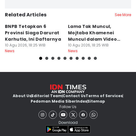
Related Articles
See More
BNPB Tetapkan 6
Lama Tak Muncul,
P
Provinsi Siaga Darurat
Mojtaba Khamenei
K
Karhutla, Ini Daftarnya
Muncul dalam Video
R
10 Agu 2026, 18:25 WIB
Perdana 13 Detik
10 Agu 2026, 18:25 WIB
T
10
News
News
Ne
About Us
Editorial Team
Contact Us
Terms of Services
Pedoman Media Siber
Index
Sitemap
Follow Us
Download