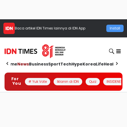
Baca artikel
IDN Times
lainnya di IDN App
Install
Home
News
Business
Sport
Tech
Hype
Korea
Life
Health
Aut
For
# Yuk Vote
Iklanin di IDN
Quiz
INSIDENESIA
You