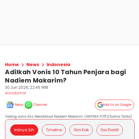
Home
News
Indonesia
Adilkah Vonis 10 Tahun Penjara bagi
Nadiem Makarim?
30 Jun 2026, 22:45 WIB
Aryodamar
News
Channel
Add Us on Google
Sidang vonis Eks Mendikbud Nadiem Makarim. (ANTARA FOTO/Salma Talita)
Intinya Sih
Timeline
Gini Kak
Sisi Positif