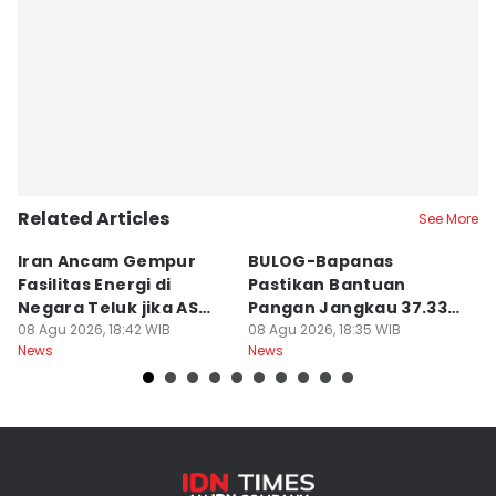
Editor
Dwifantya Aquina
Related Articles
See More
Iran Ancam Gempur
BULOG-Bapanas
8
Fasilitas Energi di
Pastikan Bantuan
D
Negara Teluk jika AS
Pangan Jangkau 37.338
k
Menyerang
08 Agu 2026, 18:42 WIB
Penerima di Alor
08 Agu 2026, 18:35 WIB
08
News
News
Ne