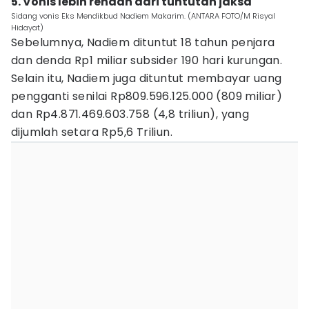
5. Vonis lebih rendah dari tuntutan jaksa
Sidang vonis Eks Mendikbud Nadiem Makarim. (ANTARA FOTO/M Risyal
Hidayat)
Sebelumnya, Nadiem dituntut 18 tahun penjara
dan denda Rp1 miliar subsider 190 hari kurungan.
Selain itu, Nadiem juga dituntut membayar uang
pengganti senilai Rp809.596.125.000 (809 miliar)
dan Rp4.871.469.603.758 (4,8 triliun), yang
dijumlah setara Rp5,6 Triliun.