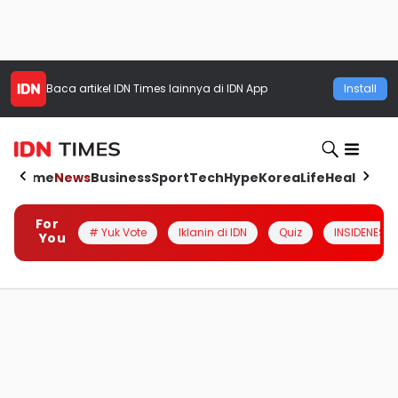
Baca artikel
IDN Times
lainnya di IDN App
Install
Home
News
Business
Sport
Tech
Hype
Korea
Life
Health
Aut
For
# Yuk Vote
Iklanin di IDN
Quiz
INSIDENESIA
You