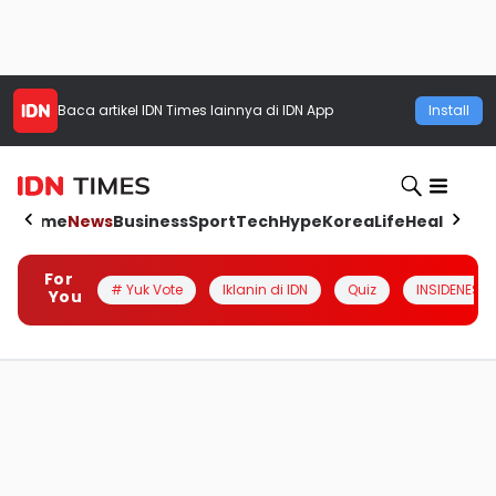
Baca artikel
IDN Times
lainnya di IDN App
Install
Home
News
Business
Sport
Tech
Hype
Korea
Life
Health
Aut
For
# Yuk Vote
Iklanin di IDN
Quiz
INSIDENESIA
You