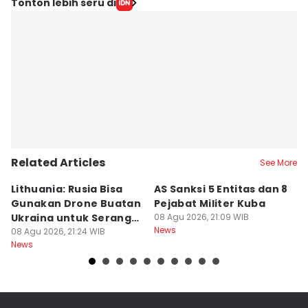
Tonton lebih seru di
Related Articles
See More
Lithuania: Rusia Bisa
AS Sanksi 5 Entitas dan 8
R
Gunakan Drone Buatan
Pejabat Militer Kuba
T
Ukraina untuk Serang
08 Agu 2026, 21:09 WIB
K
News
Baltik
08 Agu 2026, 21:24 WIB
U
08
News
Ne