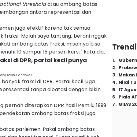
factional threshold
atau ambang batas
eimbangan antara representasi dan
lemen juga efektif karena tak semua
 fraksi. Malah saya tantang, berani nggak
kati ambang batas fraksi, misalnya bisa
Trendi
nuhi 10 sampai 15 persen kursi," kata dia.
aksi di DPR, partai kecil punya
1
.
Gubern
2
.
Prabow
3
.
Makan B
imes/Kevin Handoko)
banyak fraksi di DPR. Partai kecil juga
4
.
Nilai T
epresentasi tanpa dibatasi dengan bikin
5
.
17 Agus
6
.
Piala A
7
.
GIIAS 2
g pernah diterapkan DPR hasil Pemilu 1999
, pendekatan ambang batas fraksi juga
 batas parlemen. Pakai ambang batas