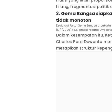
fraksi yang lebih proporsio
hilang, fragmentasi politik
3. Gema Bangsa siapkan
tidak monoton
Deklarasi Partai Gema Bangsa di Jakarta I
(17/1/2026) (IDN Times/Yosafat Diva Ba
Dalam kesempatan itu, Ke
Charles Panji Dewanto men
merapikan struktur kepeng