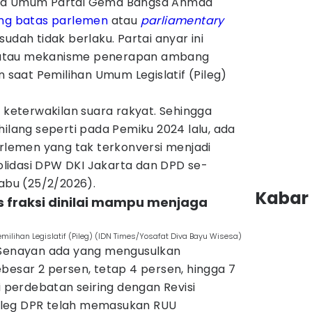
ua Umum Partai Gema Bangsa Ahmad
g batas parlemen
atau
parliamentary
udah tidak berlaku. Partai anyar ini
atau mekanisme penerapan ambang
n saat Pemilihan Umum Legislatif (Pileg)
n keterwakilan suara rakyat. Sehingga
hilang seperti pada Pemiku 2024 lalu, ada
arlemen yang tak terkonversi menjadi
solidasi DPW DKI Jakarta dan DPD se-
Rabu (25/2/2026).
Kabar 
 fraksi dinilai mampu menjaga
 Pemilihan Legislatif (Pileg) (IDN Times/Yosafat Diva Bayu Wisesa)
 Senayan ada yang mengusulkan
ebesar 2 persen, tetap 4 persen, hingga 7
i perdebatan seiring dengan Revisi
aleg DPR telah memasukan RUU