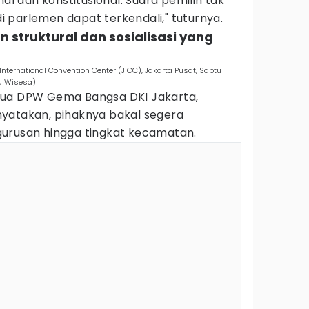
nal dan konstitusional. Suara pemilih tak
 di parlemen dapat terkendali," tuturnya.
 struktural dan sosialisasi yang
nternational Convention Center (JICC), Jakarta Pusat, Sabtu
yu Wisesa)
tua DPW Gema Bangsa DKI Jakarta,
yatakan, pihaknya bakal segera
urusan hingga tingkat kecamatan.