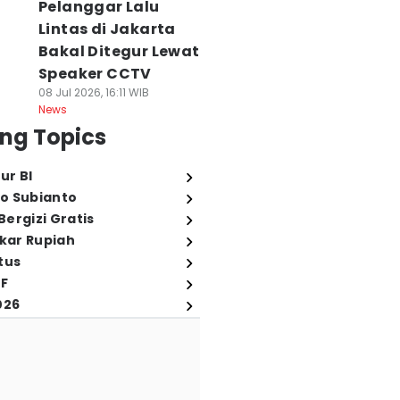
Pelanggar Lalu
Lintas di Jakarta
Bakal Ditegur Lewat
Speaker CCTV
08 Jul 2026, 16:11 WIB
News
ng Topics
ur BI
o Subianto
ergizi Gratis
ukar Rupiah
tus
FF
026