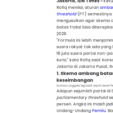
Jakarta, IDN Times -
Ket
Rofiq menilai, aturan
amban
threshold
(PT) semestinya s
mengusulkan agar skema 
batas fraksi bisa diterapka
2029.
"Formula ini lebih menjami
suara rakyat tak ada yang 
18 juta suara partai non-p
kursi," kata Rofiq saat Kon
Jakarta di Jakarta Pusat, 
1. Skema ambang batas
keseimbangan
Ilustrasi anggota legislatif dipilih lewat
Adapun sejumlah partai di
parliamentary threshold
s
persen. Angka ini masih jad
Undang-Undang
Pemilu
. B