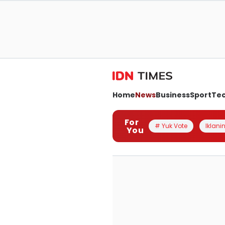
Home
News
Business
Sport
Te
For
# Yuk Vote
Iklanin
You