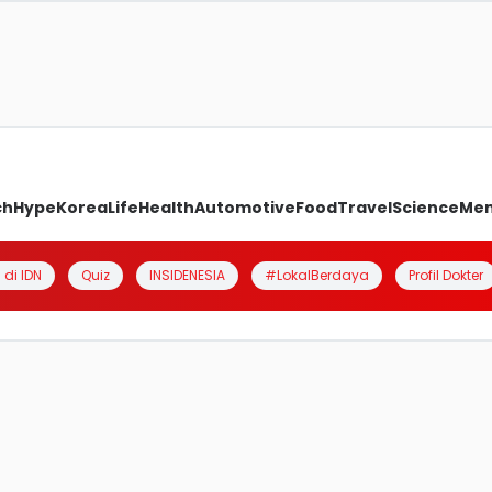
ch
Hype
Korea
Life
Health
Automotive
Food
Travel
Science
Me
 di IDN
Quiz
INSIDENESIA
#LokalBerdaya
Profil Dokter