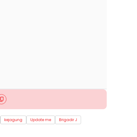
kejagung
Update me
Brigadir J