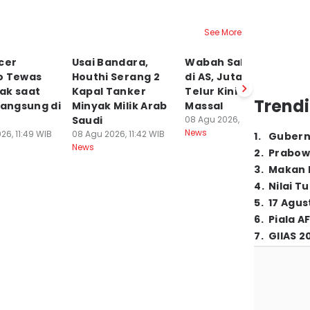
See More
cer
Usai Bandara,
Wabah Salmonella
P
o Tewas
Houthi Serang 2
di AS, Jutaan Lusin
A
ak saat
Kapal Tanker
Telur Kini Ditarik
In
Trendi
langsung di
Minyak Milik Arab
Massal
P
Saudi
08 Agu 2026, 11:40 WIB
P
News
26, 11:49 WIB
08 Agu 2026, 11:42 WIB
08
1
.
Gubern
News
Ne
2
.
Prabow
3
.
Makan B
4
.
Nilai T
5
.
17 Agus
6
.
Piala A
7
.
GIIAS 2