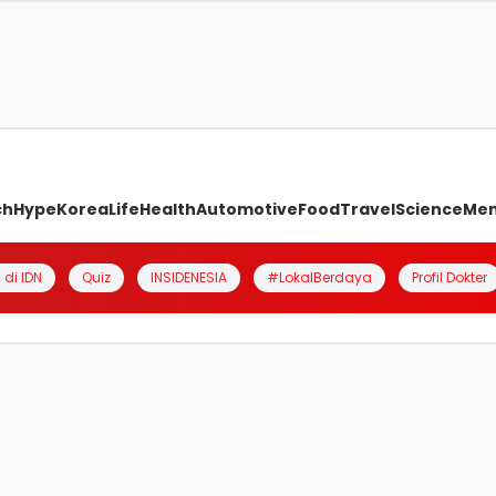
ch
Hype
Korea
Life
Health
Automotive
Food
Travel
Science
Me
 di IDN
Quiz
INSIDENESIA
#LokalBerdaya
Profil Dokter