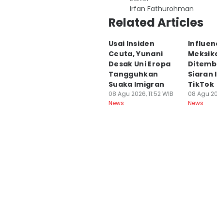
Irfan Fathurohman
Related Articles
Usai Insiden
Influen
Ceuta, Yunani
Meksik
Desak Uni Eropa
Ditemb
Tangguhkan
Siaran 
Suaka Imigran
TikTok
08 Agu 2026, 11:52 WIB
08 Agu 20
News
News