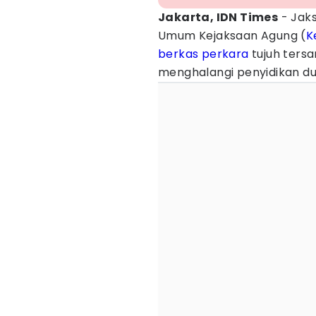
Jakarta, IDN Times
- Jak
Umum Kejaksaan Agung (
K
berkas perkara
tujuh ters
menghalangi penyidikan 