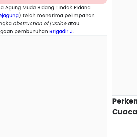
sa Agung Muda Bidang Tindak Pidana
ejagung
) telah menerima pelimpahan
angka
obstruction of justice
atau
dugaan pembunuhan
Brigadir J
.
Perke
Cuaca