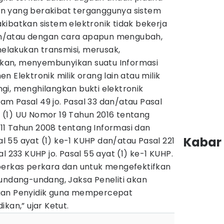
n yang berakibat terganggunya sistem
ibatkan sistem elektronik tidak bekerja
n/atau dengan cara apapun mengubah,
lakukan transmisi, merusak,
an, menyembunyikan suatu Informasi
 Elektronik milik orang lain atau milik
gi, menghilangkan bukti elektronik
m Pasal 49 jo. Pasal 33 dan/atau Pasal
at (1) UU Nomor 19 Tahun 2016 tentang
1 Tahun 2008 tentang Informasi dan
Kabar 
sal 55 ayat (1) ke-1 KUHP dan/atau Pasal 221
l 233 KUHP jo. Pasal 55 ayat (1) ke-1 KUHP.
berkas perkara dan untuk mengefektifkan
 undang-undang, Jaksa Peneliti akan
gan Penyidik guna mempercepat
kan,” ujar Ketut.