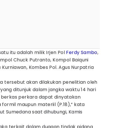
u itu adalah milik Irjen Pol
Ferdy Sambo
,
ompol Chuck Putranto, Kompol Baiquni
a Kurniawan, Kombes Pol. Agus Nurpatria
a tersebut akan dilakukan penelitian oleh
 yang ditunjuk dalam jangka waktu 14 hari
berkas perkara dapat dinyatakan
formil maupun materiil (P.18),” kata
ut Sumedana saat dihubungi, Kamis
gka terkait dalam dugaan tindak pidana