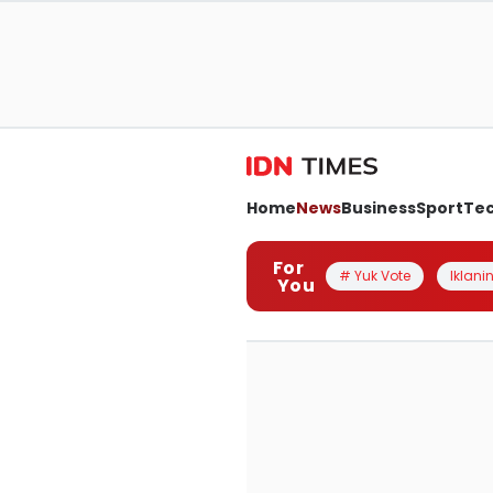
Home
News
Business
Sport
Te
For
# Yuk Vote
Iklanin
You