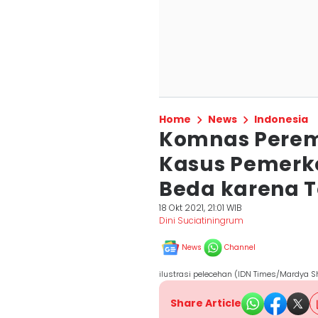
Home
News
Indonesia
Komnas Perem
Kasus Pemerko
Beda karena T
18 Okt 2021, 21:01 WIB
Dini Suciatiningrum
News
Channel
ilustrasi pelecehan (IDN Times/Mardya S
Share Article