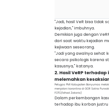
"Jadi, hasil VeR bisa tidak
kejadian," imbuhnya.
Demikian juga dengan VeRP, S
dari saat waktu kejadian m
kejiwaan seseorang.
"Jadi yang awalnya sehat 
secara psikologis karena 
kasusnya," katanya.
2. Hasil VeRP terhadap
melemahkan kesaksia
Petugas PMI Kabupaten Banyumas melak
menjalani karantina di GOR Satria Purwok
FOTO/Idhad Zakaria)
Dalam perkembangan kasus L
terhadap ibu korban justr