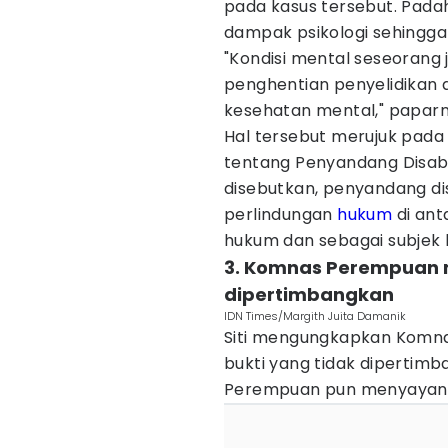
pada kasus tersebut. Padaha
dampak psikologi sehingga
"Kondisi mental seseorang 
penghentian penyelidikan 
kesehatan mental," paparn
Hal tersebut merujuk pad
tentang Penyandang Disabil
disebutkan, penyandang dis
perlindungan
hukum
di ant
hukum dan sebagai subjek
3. Komnas Perempuan 
dipertimbangkan
IDN Times/Margith Juita Damanik
Siti mengungkapkan Komn
bukti yang tidak dipertimb
Perempuan pun menyayang