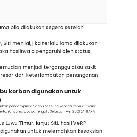
 sama bila dilakukan segera setelah
iti menilai, jika terlalu lama dilakukan
aka hasilnya dipengaruhi oleh status
kemudian menjadi terganggu atau sakit
stresor dari keterlambatan penanganan
 ibu korban digunakan untuk
n
ukan pendampingan dan konseling kepada pemudik yang
erto, Banyumas, Jawa Tengah, Selasa, 11 Mei 2021 (ANTARA
uwu Timur, lanjut Siti, hasil VeRP
u digunakan untuk melemahkan kesaksian