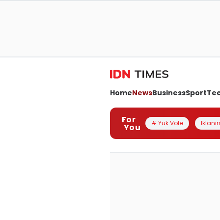
Home
News
Business
Sport
Te
For
# Yuk Vote
Iklanin
You