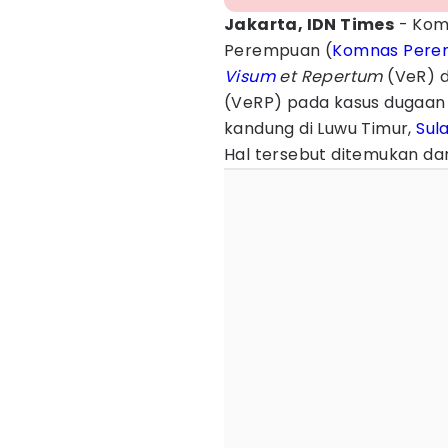
Jakarta, IDN Times
- Komi
Perempuan (
Komnas Pere
Visum
et Repertum
(VeR) 
(VeRP) pada kasus dugaa
kandung di Luwu Timur,
Sul
Hal tersebut ditemukan dar