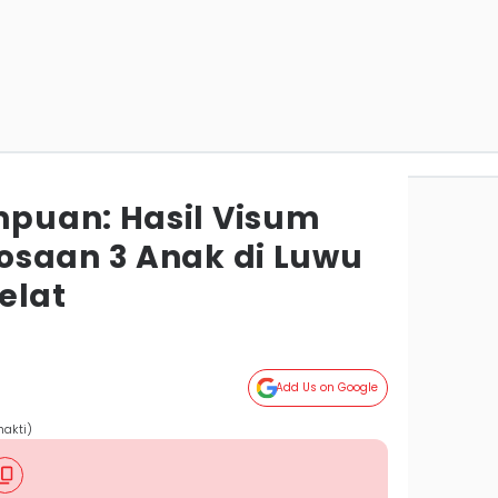
puan: Hasil Visum
saan 3 Anak di Luwu
elat
Add Us on Google
hakti)