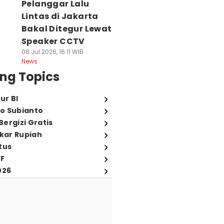
Pelanggar Lalu
Lintas di Jakarta
Bakal Ditegur Lewat
Speaker CCTV
08 Jul 2026, 16:11 WIB
News
ng Topics
ur BI
o Subianto
ergizi Gratis
ukar Rupiah
tus
FF
026