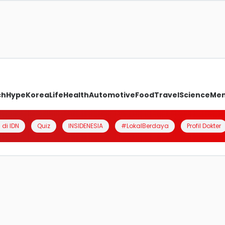
ch
Hype
Korea
Life
Health
Automotive
Food
Travel
Science
Me
 di IDN
Quiz
INSIDENESIA
#LokalBerdaya
Profil Dokter