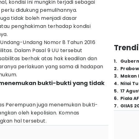
l, kondisi ini mungkin terjadi sebagai
 perlu didukung pemulihannya.
juga tidak boleh menjadi dasar
atau penghakiman terhadap kondisi
ya.
a Undang-Undang Nomor 8 Tahun 2016
Trendi
itas. Dalam Pasal 9 UU tersebut
abilitas berhak atas hak keadilan dan
1
.
Gubern
aranya perlakuan yang sama di hadapan
2
.
Prabow
 hukum.
3
.
Makan B
menemukan bukti-bukti yang tidak
4
.
Nilai T
5
.
17 Agus
6
.
Piala A
as Perempuan juga menemukan bukti-
7
.
GIIAS 2
angkan oleh kepolisian. Komnas
kan hal tersebut.