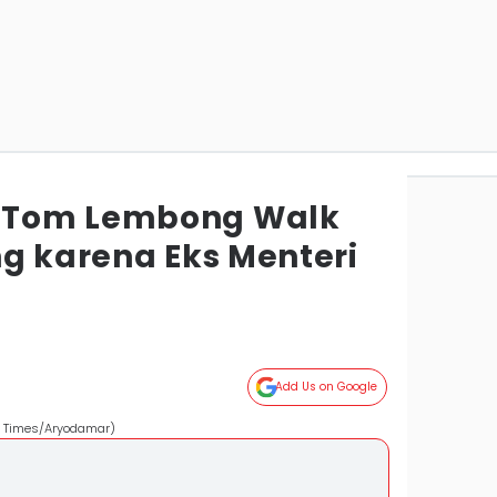
 Tom Lembong Walk
ng karena Eks Menteri
Add Us on Google
 Times/Aryodamar)