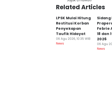
Jujuk Ernawati
Related Articles
LPSK Mulai Hitung
Sidang
Restitusi Korban
Praper
Penyekapan
Febrie 
Taufik Hidayat
18 dan 
06 Agu 2026, 10:35 WIB
2026
News
06 Agu 20
News