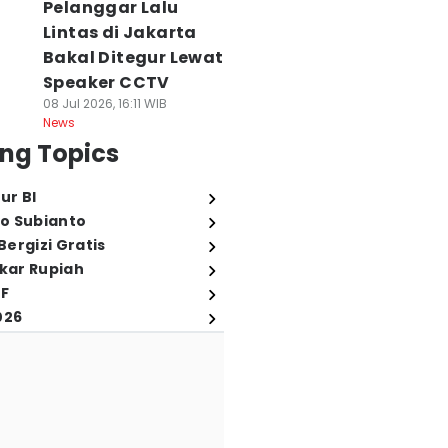
Pelanggar Lalu
Lintas di Jakarta
Bakal Ditegur Lewat
Speaker CCTV
08 Jul 2026, 16:11 WIB
News
ng Topics
ur BI
o Subianto
ergizi Gratis
ukar Rupiah
FF
026