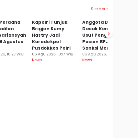
See More
 Perdana
Kapolri Tunjuk
Anggota DPR
M
adilan
Brigjen Sumy
Desak Kemenkes
G
Adriansyah
Hastry Jadi
Usut Penghinaan
Pe
19 Agustus
Karodokpol
Pasien BPJS,
T
Pusdokkes Polri
Sanksi Menanti
06
Ne
26, 10:23 WIB
06 Agu 2026, 10:17 WIB
06 Agu 2026, 10:07 WIB
News
News