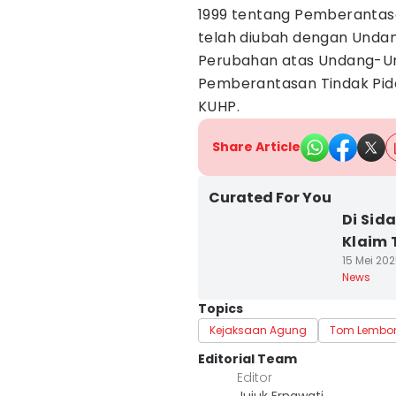
1999 tentang Pemberantas
telah diubah dengan Unda
Perubahan atas Undang-Un
Pemberantasan Tindak Pidan
KUHP.
Share Article
Curated For You
Di Sid
Klaim 
15 Mei 202
News
Topics
Kejaksaan Agung
Tom Lembo
Editorial Team
Editor