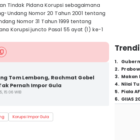
an Tindak Pidana Korupsi sebagaimana
ng-Undang Nomor 20 Tahun 2001 tentang
dang Nomor 31 Tahun 1999 tentang
a Korupsi juncto Pasal 55 ayat (1) ke-1
Trendi
1
.
Gubern
2
.
Prabow
3
.
Makan B
ang Tom Lembong, Rachmat Gobel
4
.
Nilai T
Tak Pernah Impor Gula
5
.
Piala A
5, 15:06 WIB
6
.
GIIAS 2
ng
Korupsi Impor Gula