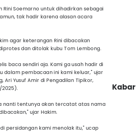
 Rini Soemarno untuk dihadirkan sebagai
Namun, tak hadir karena alasan acara
im agar keterangan Rini dibacakan
 diprotes dan ditolak kubu Tom Lembong.
is baca sendiri aja. Kami ga usah hadir di
tu dalam pembacaan ini kami keluar," ujar
ri Yusuf Amir di Pengadilan Tipikor,
Kabar 
6/2025).
a nanti tentunya akan tercatat atas nama
dibacakan," ujar Hakim.
di persidangan kami menolak itu," ucap