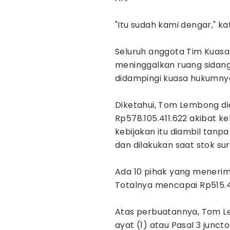
"Itu sudah kami dengar," ka
Seluruh anggota Tim Kuas
meninggalkan ruang sidang
didampingi kuasa hukumny
Diketahui, Tom Lembong d
Rp578.105.411.622 akibat k
kebijakan itu diambil tanp
dan dilakukan saat stok sur
Ada 10 pihak yang menerim
Totalnya mencapai Rp515.4
Atas perbuatannya, Tom L
ayat (1) atau Pasal 3 junc