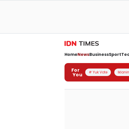
Home
News
Business
Sport
Te
For
# Yuk Vote
Iklanin
You