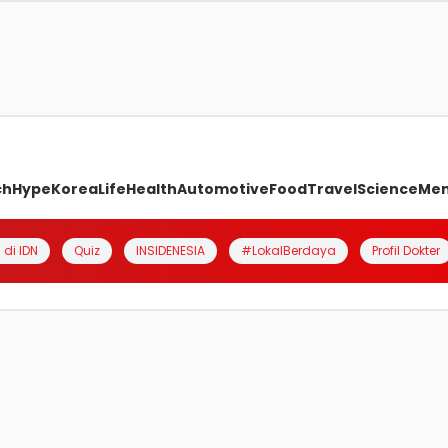
ch
Hype
Korea
Life
Health
Automotive
Food
Travel
Science
Me
 di IDN
Quiz
INSIDENESIA
#LokalBerdaya
Profil Dokter