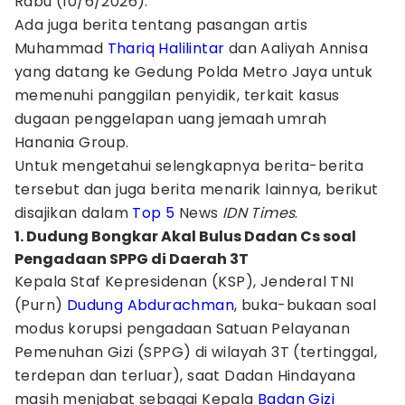
Rabu (10/6/2026).
Ada juga berita tentang pasangan artis
Muhammad
Thariq Halilintar
dan Aaliyah Annisa
yang datang ke Gedung Polda Metro Jaya untuk
memenuhi panggilan penyidik, terkait kasus
dugaan penggelapan uang jemaah umrah
Hanania Group.
Untuk mengetahui selengkapnya berita-berita
tersebut dan juga berita menarik lainnya, berikut
disajikan dalam
Top 5
News
IDN Times
.
1. Dudung Bongkar Akal Bulus Dadan Cs soal
Pengadaan SPPG di Daerah 3T
Kepala Staf Kepresidenan (KSP), Jenderal TNI
(Purn)
Dudung Abdurachman
, buka-bukaan soal
modus korupsi pengadaan Satuan Pelayanan
Pemenuhan Gizi (SPPG) di wilayah 3T (tertinggal,
terdepan dan terluar), saat Dadan Hindayana
masih menjabat sebagai Kepala
Badan Gizi