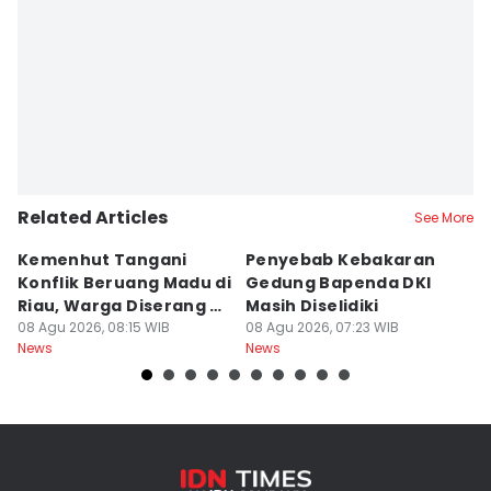
Related Articles
See More
Kemenhut Tangani
Penyebab Kebakaran
K
Konflik Beruang Madu di
Gedung Bapenda DKI
B
Riau, Warga Diserang di
Masih Diselidiki
La
Kebun
08 Agu 2026, 08:15 WIB
08 Agu 2026, 07:23 WIB
08
News
News
Ne