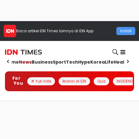
Baca artikel
IDN Times
lainnya di IDN App
Install
Home
News
Business
Sport
Tech
Hype
Korea
Life
Health
Aut
For
# Yuk Vote
Iklanin di IDN
Quiz
INSIDENESIA
You