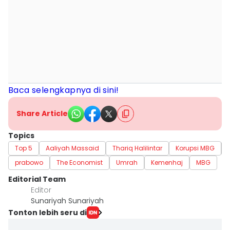
Baca selengkapnya di sini!
Share Article
Topics
Top 5
Aaliyah Massaid
Thariq Halilintar
Korupsi MBG
prabowo
The Economist
Umrah
Kemenhaj
MBG
Editorial Team
Editor
Sunariyah Sunariyah
Tonton lebih seru di