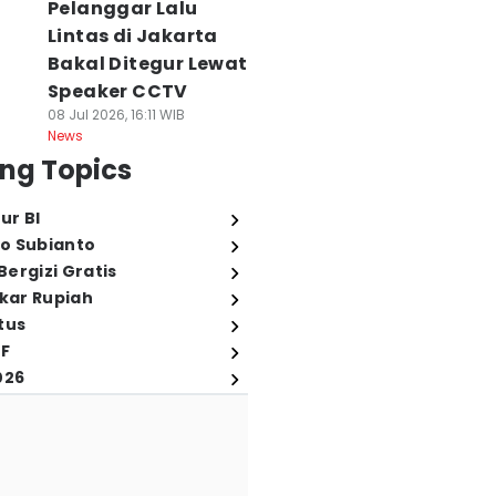
Pelanggar Lalu
Lintas di Jakarta
Bakal Ditegur Lewat
Speaker CCTV
08 Jul 2026, 16:11 WIB
News
ng Topics
ur BI
o Subianto
ergizi Gratis
ukar Rupiah
tus
FF
026