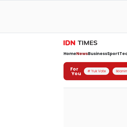
Home
News
Business
Sport
Te
For
# Yuk Vote
Iklanin
You