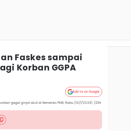
uan Faskes sampai
bagi Korban GGPA
Add Us on Google
rban gagal ginjal akut di Kemenko PMK, Rabu (10/1/2024). (IDN