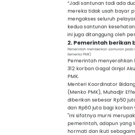
“Jadi santunan tadi ada dua
mereka tidak usah bayar p
mengakses seluruh pelaya
kedua santunan kesehatan b
ini juga ditanggung oleh p
2. Pemerintah berikan
Pemerintah memberikan santunan pada kor
Kemenko PMK)
Pemerintah menyerahkan b
312 korban Gagal Ginjal Ak
PMK.
Menteri Koordinator Bida
(Menko PMK), Muhadjir Ef
diberikan sebesar Rp50 jut
dan Rp60 juta bagi korba
"Ini sifatnya murni merup
pemerintah, adapun yang l
hormati dan ikuti sebagaim