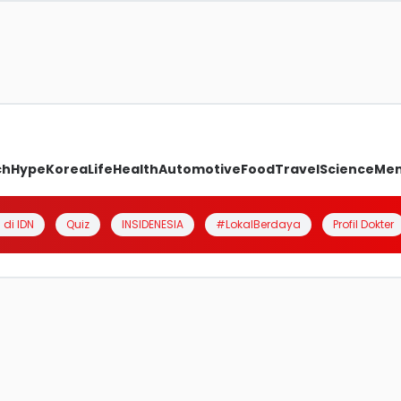
ch
Hype
Korea
Life
Health
Automotive
Food
Travel
Science
Me
 di IDN
Quiz
INSIDENESIA
#LokalBerdaya
Profil Dokter