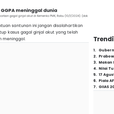
n GGPA meninggal dunia
ban gagal ginjal akut di Kemenko PMK, Rabu (10/1/2024). (dok.
uan santunan ini jangan disalahartikan
p kasus gagal ginjal akut yang telah
Trendi
n meninggal.
1
.
Gubern
2
.
Prabow
3
.
Makan B
4
.
Nilai T
5
.
17 Agus
6
.
Piala A
7
.
GIIAS 2