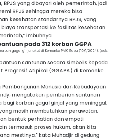
, BPJS yang dibayari oleh pemerintah, jadi
remi BPJS sehingga mereka bisa
nan kesehatan standarnya BPJS, yang
iaya transportasi ke fasilitas kesehatan
emerintah,” imbuhnya.
 bantuan pada 312 korban GGPA
ban gagal ginjal akut di Kemenko PMK, Rabu (10/1/2024). (dok.
antuan santunan secara simbolis kepada
ut Progresif Atipikal (GGAPA) di Kemenko
ng Pembangunan Manusia dan Kebudayaan
fendy, mengatakan pemberian santunan
a bagi korban gagal ginjal yang meninggal,
n yang masih membutuhkan perawatan.
akan bentuk perhatian dan empati
ain termasuk proses hukum, akan kita
ana mestinya," kata Muhadjir di gedung